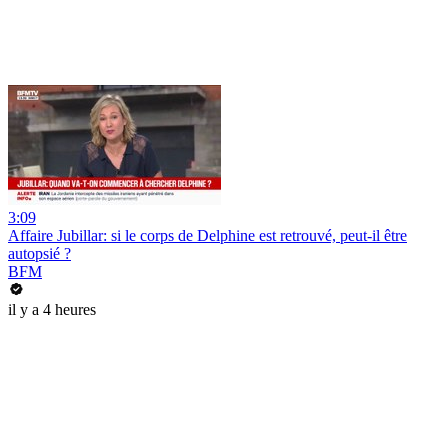
3:09
Affaire Jubillar: si le corps de Delphine est retrouvé, peut-il être
autopsié ?
BFM
il y a 4 heures