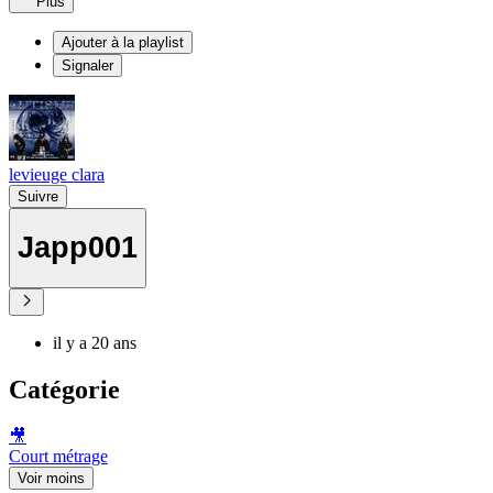
Plus
Ajouter à la playlist
Signaler
levieuge clara
Suivre
Japp001
il y a 20 ans
Catégorie
🎥
Court métrage
Voir moins