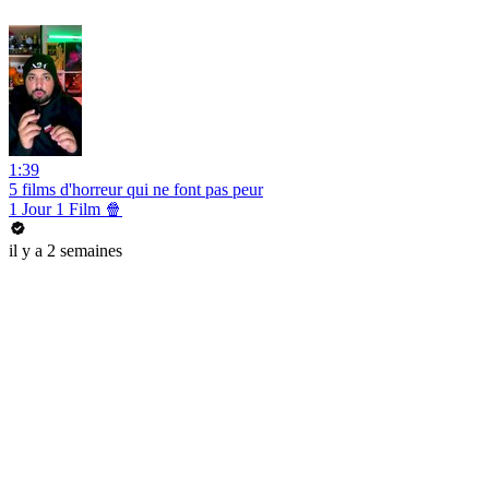
1:39
5 films d'horreur qui ne font pas peur
1 Jour 1 Film 🍿
il y a 2 semaines