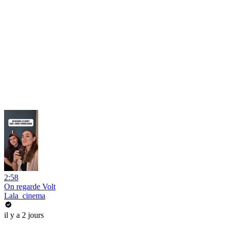
2:58
On regarde Volt
Lala_cinema
il y a 2 jours