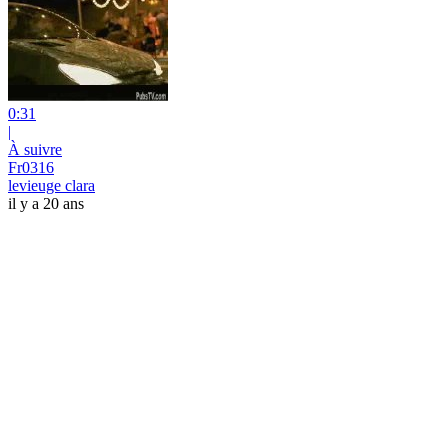
0:31
|
À suivre
Fr0316
levieuge clara
il y a 20 ans