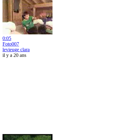
0:05
Foto007
levieuge clara
il y a 20 ans