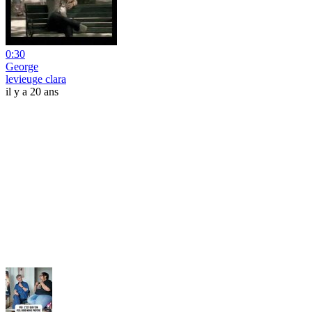
0:30
George
levieuge clara
il y a 20 ans