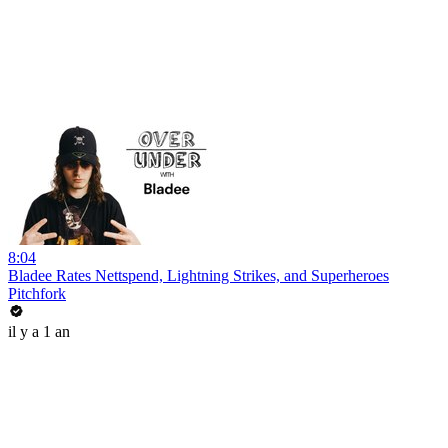
8:04
Bladee Rates Nettspend, Lightning Strikes, and Superheroes
Pitchfork
il y a 1 an