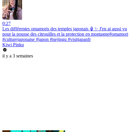
0:27
Les différentes omamoris des temples japonais 🏮✨ J'en ai aussi vu
pour la pousse des citrouilles et la protection en montagne#omamori
#culturejaponaise #japon #isejingu #visitjapanfr
Kiwi Pinku
il y a 3 semaines