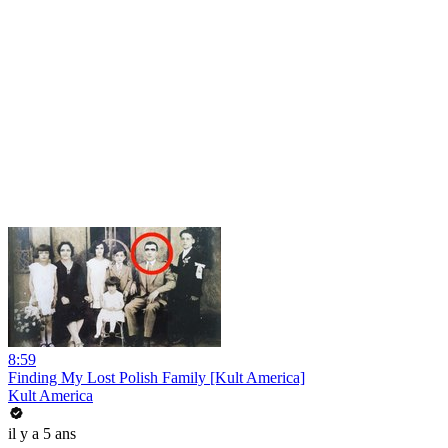
8:59
Finding My Lost Polish Family [Kult America]
Kult America
il y a 5 ans