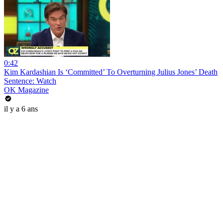
0:42
Kim Kardashian Is ‘Committed’ To Overturning Julius Jones’ Death
Sentence: Watch
OK Magazine
il y a 6 ans