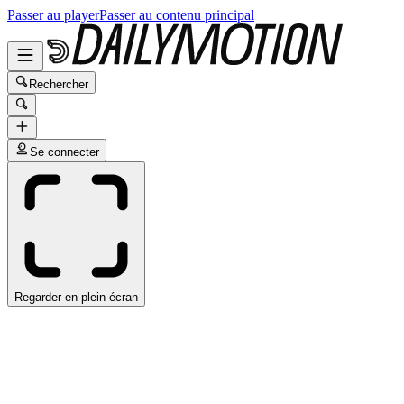
Passer au player
Passer au contenu principal
Rechercher
Se connecter
Regarder en plein écran