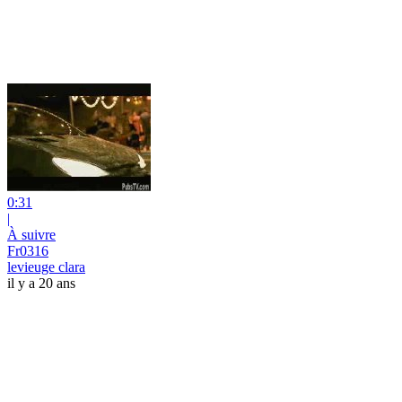
0:31
|
À suivre
Fr0316
levieuge clara
il y a 20 ans