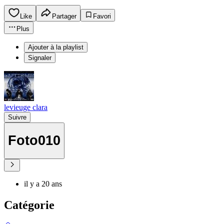
Like
Partager
Favori
Plus
Ajouter à la playlist
Signaler
levieuge clara
Suivre
Foto010
il y a 20 ans
Catégorie