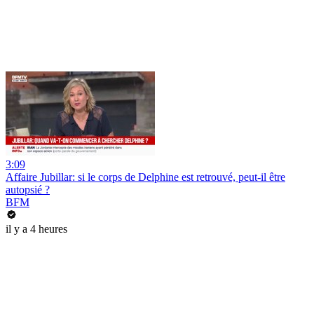
3:09
Affaire Jubillar: si le corps de Delphine est retrouvé, peut-il être
autopsié ?
BFM
il y a 4 heures