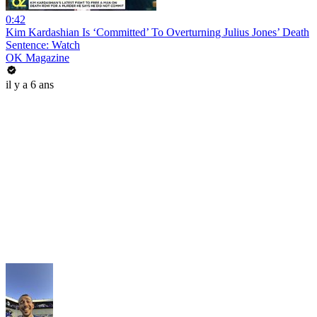
0:42
Kim Kardashian Is ‘Committed’ To Overturning Julius Jones’ Death
Sentence: Watch
OK Magazine
il y a 6 ans