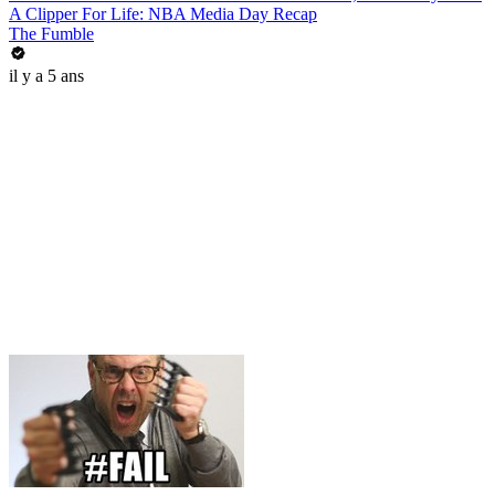
A Clipper For Life: NBA Media Day Recap
The Fumble
il y a 5 ans