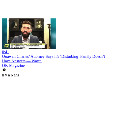
0:41
Quawan Charles’ Attorney Says It’s ‘Disturbing’ Family Doesn’t
Have Answers — Watch
OK Magazine
il y a 6 ans