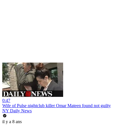
0:47
Wife of Pulse nightclub killer Omar Mateen found not guilty
NY Daily News
il y a 8 ans