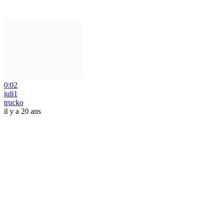
0:02
juli1
trucko
il y a 20 ans