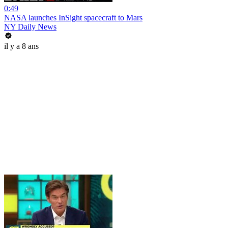
0:49
NASA launches InSight spacecraft to Mars
NY Daily News
il y a 8 ans