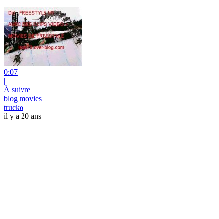
0:07
|
À suivre
blog movies
trucko
il y a 20 ans