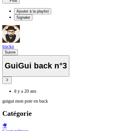
Plus
Ajouter à la playlist
Signaler
trucko
Suivre
GuiGui back n°3
il y a 20 ans
guigui mon pote en back
Catégorie
🎥