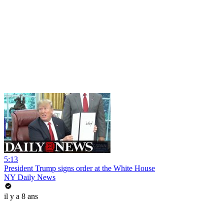
5:13
President Trump signs order at the White House
NY Daily News
il y a 8 ans