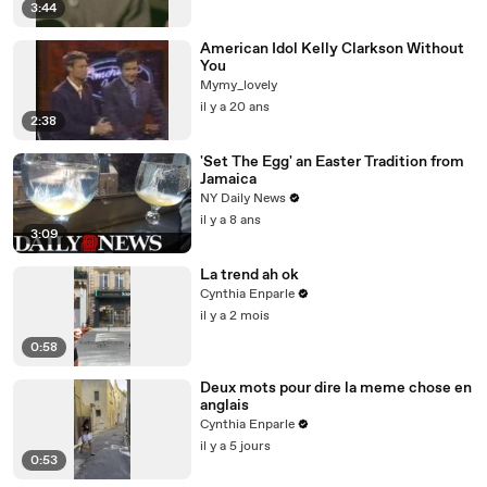
3:44
American Idol Kelly Clarkson Without
You
Mymy_lovely
il y a 20 ans
2:38
'Set The Egg' an Easter Tradition from
Jamaica
NY Daily News
il y a 8 ans
3:09
La trend ah ok
Cynthia Enparle
il y a 2 mois
0:58
Deux mots pour dire la meme chose en
anglais
Cynthia Enparle
il y a 5 jours
0:53