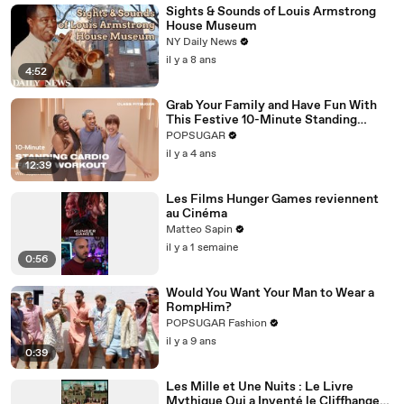
Sights & Sounds of Louis Armstrong
House Museum
NY Daily News
il y a 8 ans
4:52
Grab Your Family and Have Fun With
This Festive 10-Minute Standing
Cardio Workout
POPSUGAR
il y a 4 ans
12:39
Les Films Hunger Games reviennent
au Cinéma
Matteo Sapin
il y a 1 semaine
0:56
Would You Want Your Man to Wear a
RompHim?
POPSUGAR Fashion
il y a 9 ans
0:39
Les Mille et Une Nuits : Le Livre
Mythique Qui a Inventé le Cliffhanger