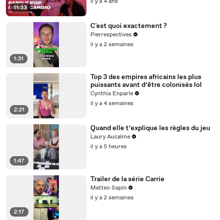
il y a 4 ans
11:33
C'est quoi exactement ?
Pierrespectives
il y a 2 semaines
1:31
Top 3 des empires africains les plus
puissants avant d’être colonisés lol
Cynthia Enparle
il y a 4 semaines
2:21
Quand elle t’explique les règles du jeu
Laury Aucalme
il y a 5 heures
1:47
Trailer de la série Carrie
Matteo Sapin
il y a 2 semaines
2:17