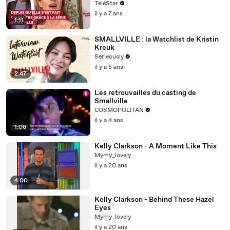
TéléStar
il y a 7 ans
1:11
SMALLVILLE : la Watchlist de Kristin
Kreuk
Serieously
il y a 5 ans
2:47
Les retrouvailles du casting de
Smallville
COSMOPOLITAN
il y a 4 ans
1:06
Kelly Clarkson - A Moment Like This
Mymy_lovely
il y a 20 ans
4:00
Kelly Clarkson - Behind These Hazel
Eyes
Mymy_lovely
il y a 20 ans