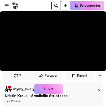
Passer au player
Passer au contenu principal
Se connecter
17
Partager
Favori
Suivre
Mymy_lovely
Kristin Kreuk - Smallville Striptease
il y a 20 ans