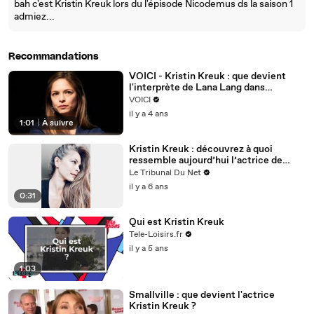
bah c'est Kristin Kreuk lors du l'épisode Nicodemus ds la saison 1
admiez...
Recommandations
VOICI - Kristin Kreuk : que devient
l'interprète de Lana Lang dans
Smallville ?
VOICI
il y a 4 ans
1:01
|
À suivre
Kristin Kreuk : découvrez à quoi
ressemble aujourd’hui l’actrice de
Smallville ? Bluffant !
Le Tribunal Du Net
il y a 6 ans
0:31
Qui est Kristin Kreuk
Tele-Loisirs.fr
il y a 5 ans
1:03
Smallville : que devient l'actrice
Kristin Kreuk ?