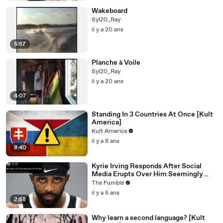
Wakeboard
Syl20_Ray
il y a 20 ans
5:57
Planche à Voile
Syl20_Ray
il y a 20 ans
4:07
Standing In 3 Countries At Once [Kult
America]
Kult America
il y a 8 ans
8:40
Kyrie Irving Responds After Social
Media Erupts Over Him Seemingly
Coming Out As An Anti-Masker
The Fumble
il y a 5 ans
2:58
Why learn a second language? [Kult