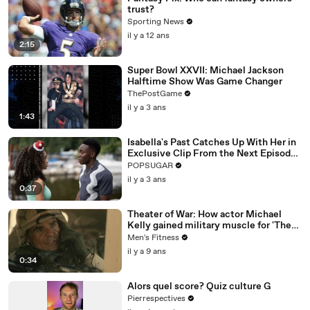
trust?
Sporting News
il y a 12 ans
2:15
Super Bowl XXVII: Michael Jackson
Halftime Show Was Game Changer
ThePostGame
il y a 3 ans
1:43
Isabella's Past Catches Up With Her in
Exclusive Clip From the Next Episode
of "Cruel Summer"
POPSUGAR
il y a 3 ans
0:37
Theater of War: How actor Michael
Kelly gained military muscle for 'The
Long Road Home'
Men's Fitness
il y a 9 ans
0:34
Alors quel score? Quiz culture G
Pierrespectives