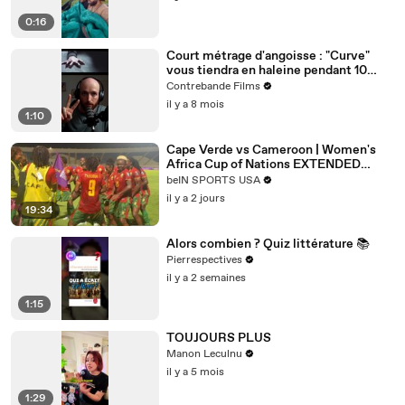
0:16
Court métrage d'angoisse : "Curve"
vous tiendra en haleine pendant 10
minutes !
Contrebande Films
il y a 8 mois
1:10
Cape Verde vs Cameroon | Women's
Africa Cup of Nations EXTENDED
HIGHLIGHTS | 08062026 |
beIN SPORTS USA
beINSportsUSA
il y a 2 jours
19:34
Alors combien ? Quiz littérature 📚
Pierrespectives
il y a 2 semaines
1:15
TOUJOURS PLUS
Manon Leculnu
il y a 5 mois
1:29