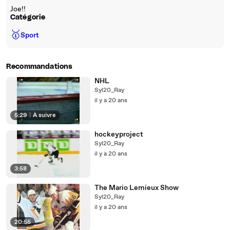
Joe!!
Catégorie
🥇
Sport
Recommandations
NHL
Syl20_Ray
il y a 20 ans
5:29
|
À suivre
hockeyproject
Syl20_Ray
il y a 20 ans
3:58
The Mario Lemieux Show
Syl20_Ray
il y a 20 ans
20:55