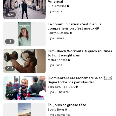
America]
Kult America
il y a 7 ans
8:04
La communication c’est bien, la
compréhension c’est mieux 😭
Laury Aucalme
il y a 3 mois
1:21
Gut-Check Workouts: 8 quick routines
to fight weight gain
Men's Fitness
il y a 9 ans
0:15
¡Comienza la era Mohamed Salah! 🇹🇷
Sigue todos los partidos del
Trabzonspor por beIN SPORTS
beIN SPORTS USA
il y a 22 heures
0:15
Toujours sa grosse tête
Sacha Borg
il y a 6 semaines