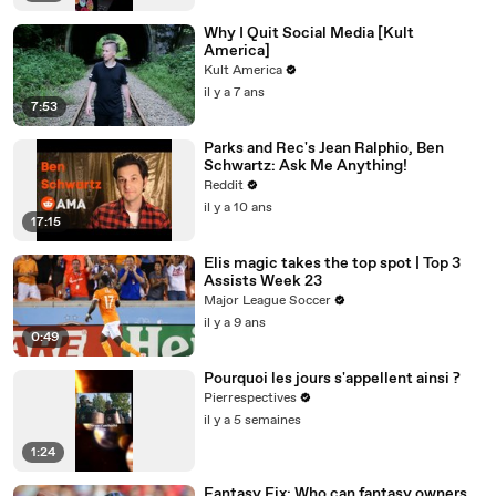
Why I Quit Social Media [Kult
America]
Kult America
il y a 7 ans
7:53
Parks and Rec's Jean Ralphio, Ben
Schwartz: Ask Me Anything!
Reddit
il y a 10 ans
17:15
Elis magic takes the top spot | Top 3
Assists Week 23
Major League Soccer
il y a 9 ans
0:49
Pourquoi les jours s'appellent ainsi ?
Pierrespectives
il y a 5 semaines
1:24
Fantasy Fix: Who can fantasy owners