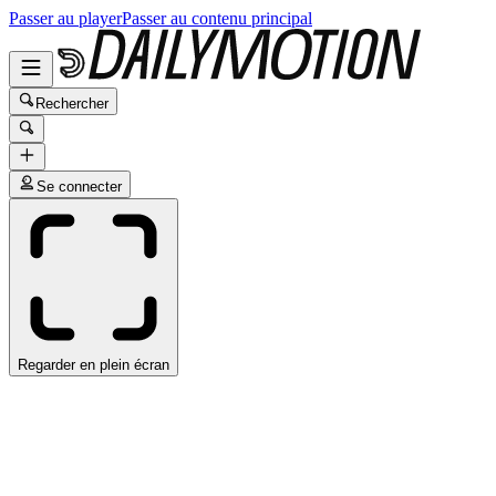
Passer au player
Passer au contenu principal
Rechercher
Se connecter
Regarder en plein écran