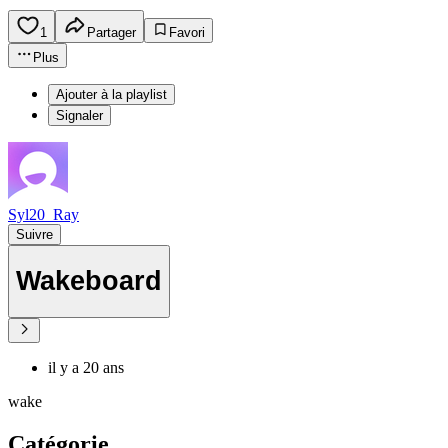
1
Partager
Favori
Plus
Ajouter à la playlist
Signaler
Syl20_Ray
Suivre
Wakeboard
il y a 20 ans
wake
Catégorie