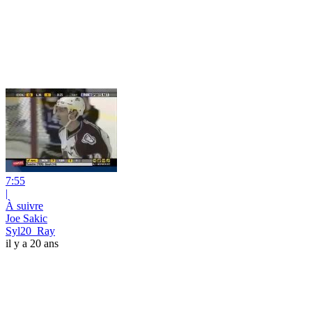
7:55
|
À suivre
Joe Sakic
Syl20_Ray
il y a 20 ans