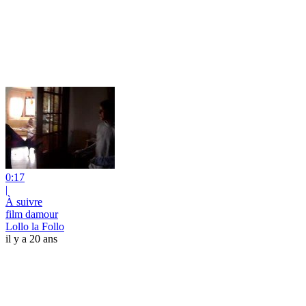
0:17
|
À suivre
film damour
Lollo la Follo
il y a 20 ans