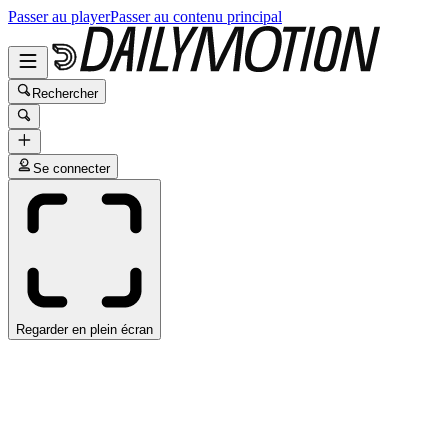
Passer au player
Passer au contenu principal
Rechercher
Se connecter
Regarder en plein écran