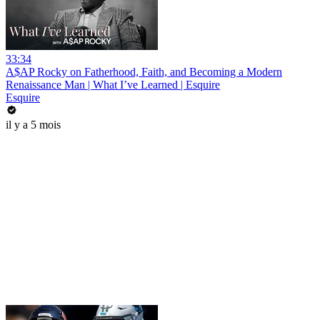
33:34
A$AP Rocky on Fatherhood, Faith, and Becoming a Modern
Renaissance Man | What I’ve Learned | Esquire
Esquire
il y a 5 mois