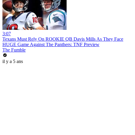
3:07
Texans Must Rely On ROOKIE QB Davis Mills As They Face
HUGE Game Against The Panthers: TNF Preview
The Fumble
il y a 5 ans