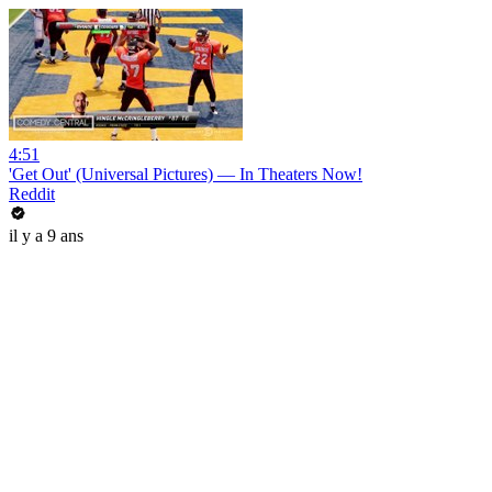
4:51
'Get Out' (Universal Pictures) — In Theaters Now!
Reddit
il y a 9 ans