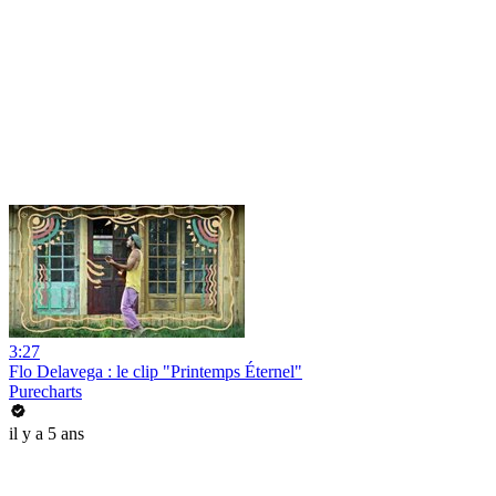
3:27
Flo Delavega : le clip "Printemps Éternel"
Purecharts
il y a 5 ans