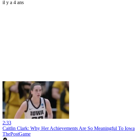
il y a 4 ans
2:33
Caitlin Clark: Why Her Achievements Are So Meaningful To Iowa
ThePostGame