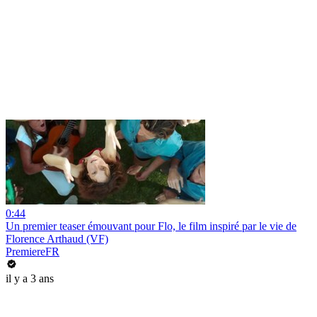
0:44
Un premier teaser émouvant pour Flo, le film inspiré par le vie de
Florence Arthaud (VF)
PremiereFR
il y a 3 ans