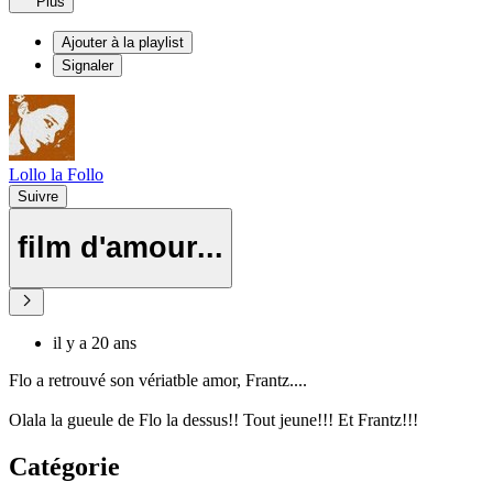
Plus
Ajouter à la playlist
Signaler
Lollo la Follo
Suivre
film d'amour...
il y a 20 ans
Flo a retrouvé son vériatble amor, Frantz....
Olala la gueule de Flo la dessus!! Tout jeune!!! Et Frantz!!!
Catégorie