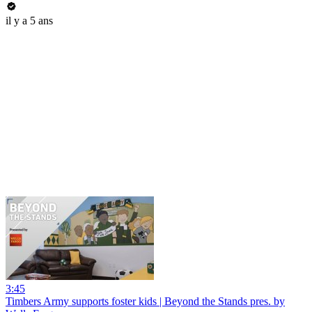
il y a 5 ans
3:45
Timbers Army supports foster kids | Beyond the Stands pres. by