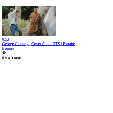
0:53
George Clooney | Cover Shoot BTS | Esquire
Esquire
il y a 9 mois