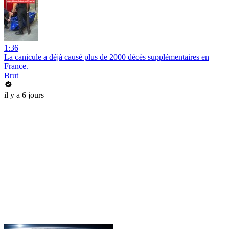
1:36
La canicule a déjà causé plus de 2000 décès supplémentaires en
France.
Brut
il y a 6 jours