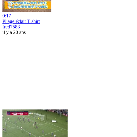
0:17
Pliage éclair T shirt
fred7583
il y a 20 ans