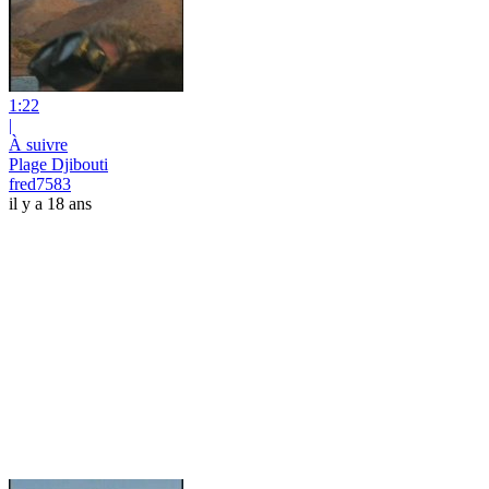
1:22
|
À suivre
Plage Djibouti
fred7583
il y a 18 ans