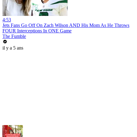
4:53
Jets Fans Go Off On Zach Wilson AND His Mom As He Throws
FOUR Interceptions In ONE Game
The Fumble
il y a 5 ans