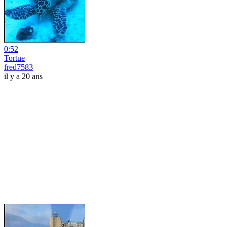
0:52
Tortue
fred7583
il y a 20 ans