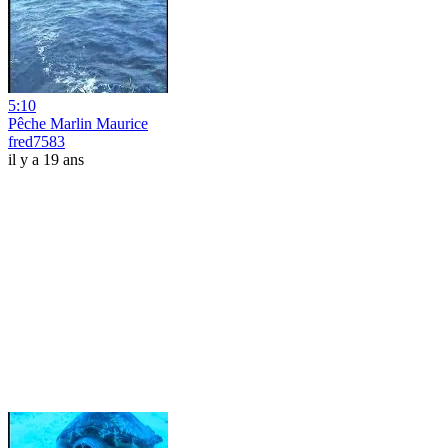
5:10
Pêche Marlin Maurice
fred7583
il y a 19 ans