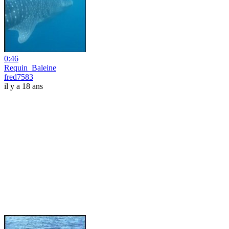
0:46
Requin_Baleine
fred7583
il y a 18 ans