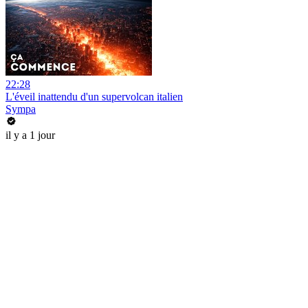
22:28
L'éveil inattendu d'un supervolcan italien
Sympa
il y a 1 jour