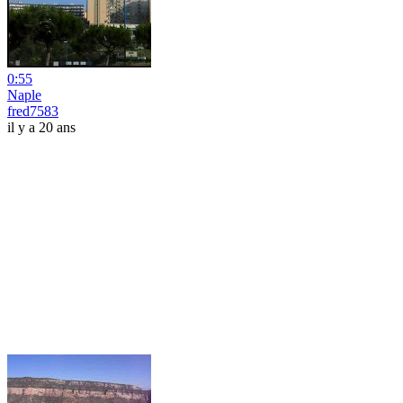
0:55
Naple
fred7583
il y a 20 ans