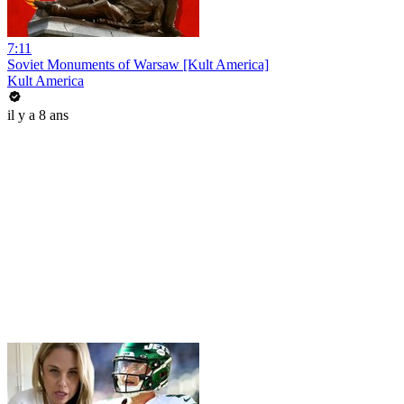
7:11
Soviet Monuments of Warsaw [Kult America]
Kult America
il y a 8 ans