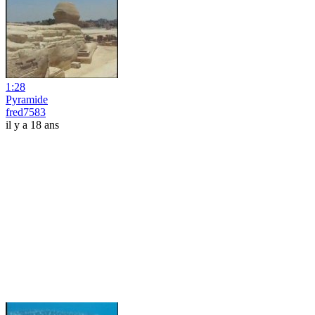
1:28
Pyramide
fred7583
il y a 18 ans