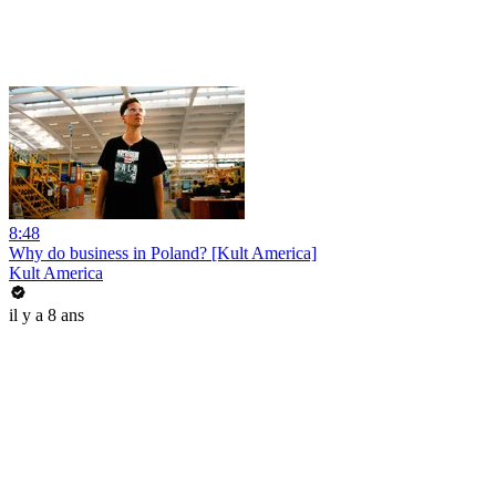
8:48
Why do business in Poland? [Kult America]
Kult America
il y a 8 ans