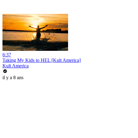
6:37
Taking My Kids to HEL [Kult America]
Kult America
il y a 8 ans