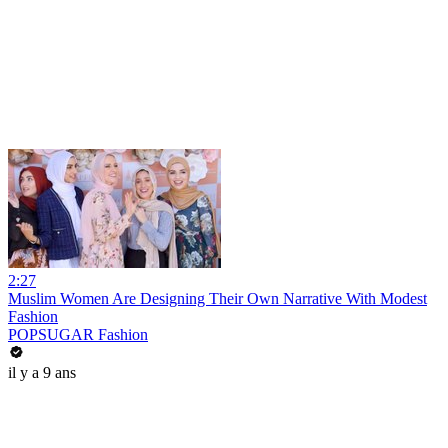
2:27
Muslim Women Are Designing Their Own Narrative With Modest
Fashion
POPSUGAR Fashion
il y a 9 ans