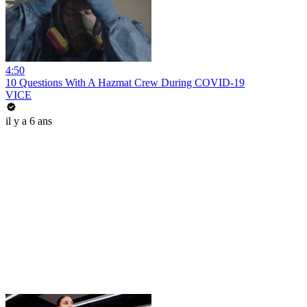
4:50
10 Questions With A Hazmat Crew During COVID-19
VICE
il y a 6 ans