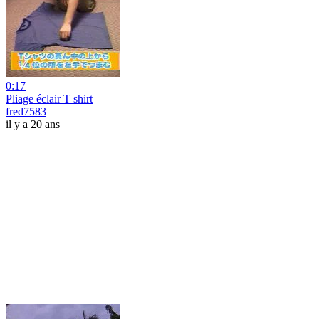
0:17
Pliage éclair T shirt
fred7583
il y a 20 ans