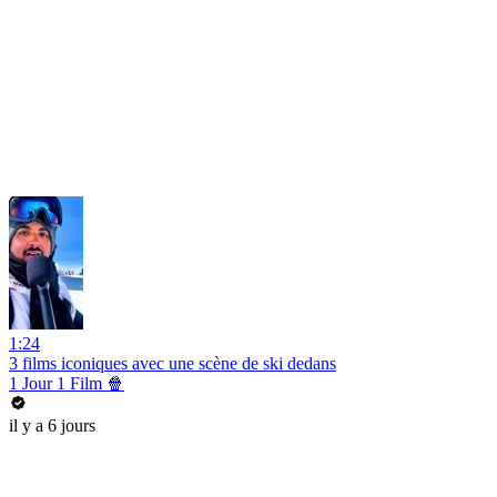
1:24
3 films iconiques avec une scène de ski dedans
1 Jour 1 Film 🍿
il y a 6 jours