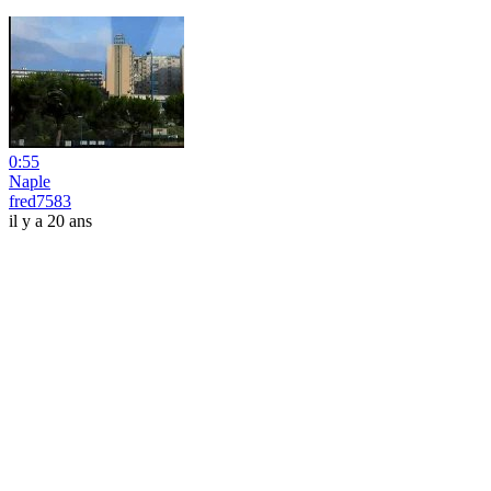
0:55
Naple
fred7583
il y a 20 ans