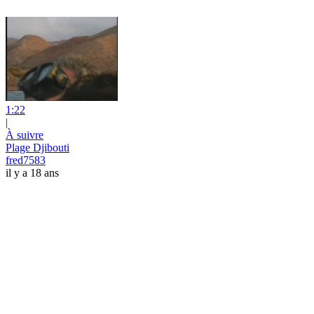
1:22
|
À suivre
Plage Djibouti
fred7583
il y a 18 ans