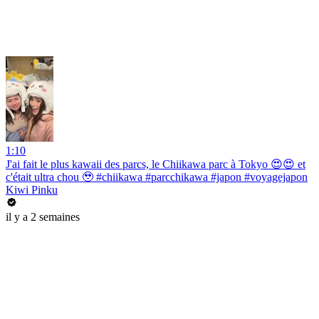
1:10
J'ai fait le plus kawaii des parcs, le Chiikawa parc à Tokyo 😍😍 et
c'était ultra chou 🥹 #chiikawa #parcchikawa #japon #voyagejapon
Kiwi Pinku
il y a 2 semaines