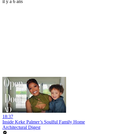
il y a 6 ans
18:37
Inside Keke Palmer’s Soulful Family Home
Architectural Digest