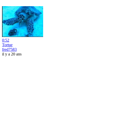
0:52
Tortue
fred7583
il y a 20 ans