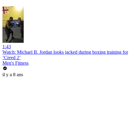
1:43
Watch: Michael B. Jordan looks jacked during boxing training for
‘Creed 2’
Men's Fitness
il y a 8 ans