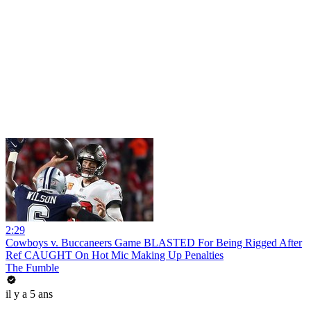
2:29
Cowboys v. Buccaneers Game BLASTED For Being Rigged After
Ref CAUGHT On Hot Mic Making Up Penalties
The Fumble
il y a 5 ans