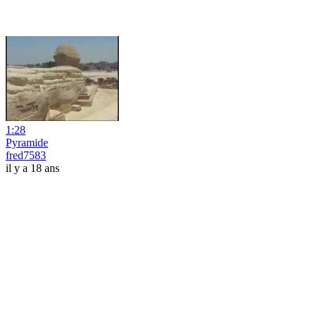
1:28
Pyramide
fred7583
il y a 18 ans