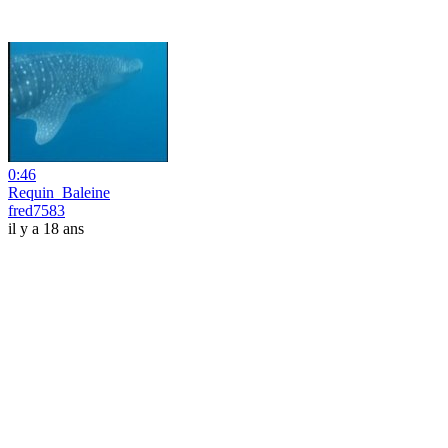
0:46
Requin_Baleine
fred7583
il y a 18 ans