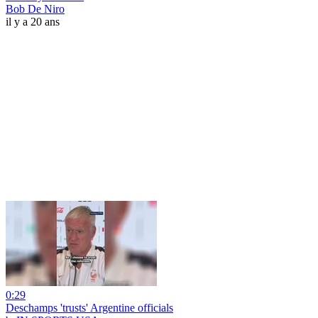
Bob De Niro
il y a 20 ans
0:29
Deschamps 'trusts' Argentine officials