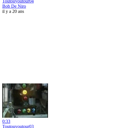
Toutouyoutour04
Bob De Niro
il y a 20 ans
0:33
Toutouyoutour03