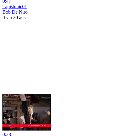
0:47
Tapistonic01
Bob De Niro
il y a 20 ans
0:38