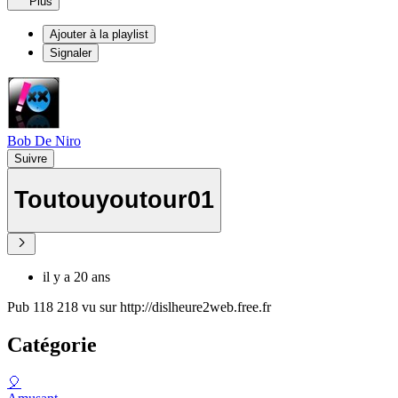
Plus
Ajouter à la playlist
Signaler
Bob De Niro
Suivre
Toutouyoutour01
il y a 20 ans
Pub 118 218 vu sur http://dislheure2web.free.fr
Catégorie
🎈