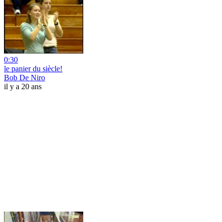
0:30
le panier du siècle!
Bob De Niro
il y a 20 ans