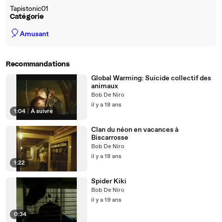
Tapistonic01
Catégorie
🎈
Amusant
Recommandations
Global Warming: Suicide collectif des
animaux
Bob De Niro
il y a 18 ans
1:04
|
À suivre
Clan du néon en vacances à
Biscarrosse
Bob De Niro
il y a 18 ans
1:22
Spider Kiki
Bob De Niro
il y a 19 ans
0:34