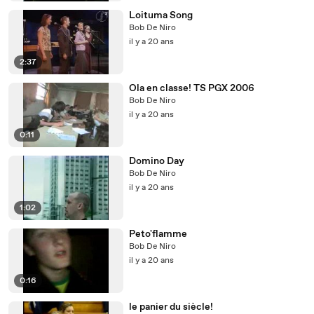
Loituma Song
Bob De Niro
il y a 20 ans
2:37
Ola en classe! TS PGX 2006
Bob De Niro
il y a 20 ans
0:11
Domino Day
Bob De Niro
il y a 20 ans
1:02
Peto'flamme
Bob De Niro
il y a 20 ans
0:16
le panier du siècle!