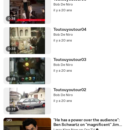
Bob De Niro
il y a 20 ans
0:38
Toutouyoutour04
Bob De Niro
il y a 20 ans
0:33
Toutouyoutour03
Bob De Niro
il y a 20 ans
0:33
Toutouyoutour02
Bob De Niro
il y a 20 ans
0:33
"He has a power over the audience":
Ben Schwartz on "magnificent" Jim
Carrey