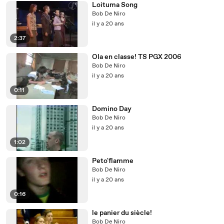
Loituma Song
Bob De Niro
il y a 20 ans
2:37
Ola en classe! TS PGX 2006
Bob De Niro
il y a 20 ans
0:11
Domino Day
Bob De Niro
il y a 20 ans
1:02
Peto'flamme
Bob De Niro
il y a 20 ans
0:16
le panier du siècle!
Bob De Niro