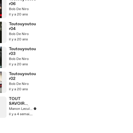
r06
Bob De Niro
il y a 20 ans
Toutouyoutou
r04
Bob De Niro
il y a 20 ans
Toutouyoutou
r03
Bob De Niro
il y a 20 ans
Toutouyoutou
r02
Bob De Niro
il y a 20 ans
TOUT
SAVOIR
(PART2) 🤫
Manon Leculnu
il y a 4 semaines