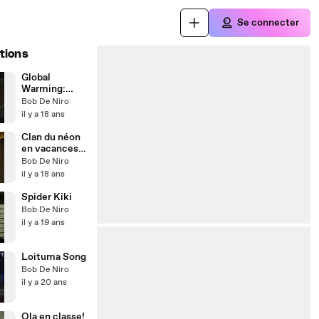
Se connecter
tions
Global
Warming:
Suicide
Bob De Niro
collectif des
il y a 18 ans
animaux
Clan du néon
en vacances à
Biscarrosse
Bob De Niro
il y a 18 ans
Spider Kiki
Bob De Niro
il y a 19 ans
Loituma Song
Bob De Niro
il y a 20 ans
Ola en classe!