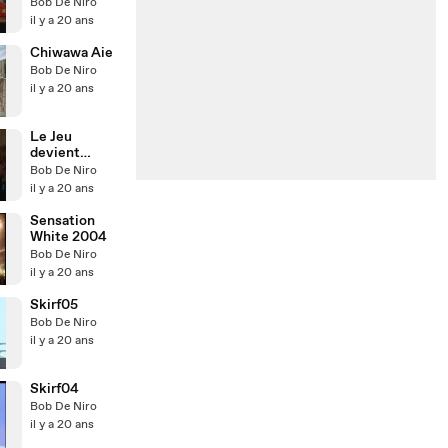
Bob De Niro
il y a 20 ans
Chiwawa Aie
Bob De Niro
il y a 20 ans
Le Jeu
devient
Réalité
Bob De Niro
il y a 20 ans
Sensation
White 2004
Bob De Niro
il y a 20 ans
Skirf05
Bob De Niro
il y a 20 ans
Skirf04
Bob De Niro
il y a 20 ans