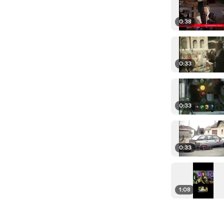
0:38
0:33
0:33
0:33
1:08