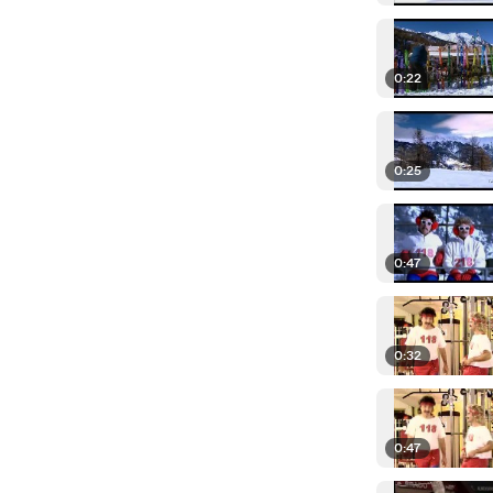
0:22
0:25
0:47
0:32
0:47