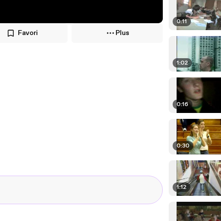
0:11
Favori
Plus
1:02
0:16
0:30
1:12