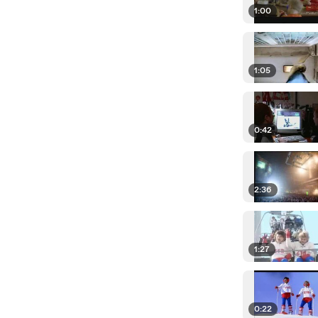
1:00
1:05
0:42
2:36
1:27
0:22