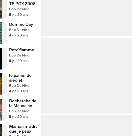
TS PGX 2006
Bob De Niro
il y a 20 ans
Domino Day
Bob De Niro
il y a 20 ans
Peto'flamme
Bob De Niro
il y a 20 ans
le panier du
siècle!
Bob De Niro
il y a 20 ans
Recherche de
la Mauvaise
Star
Bob De Niro
il y a 20 ans
Maman ma dit
que je peux