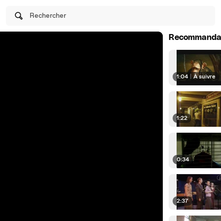
Rechercher
Recommanda
1:04
|
À suivre
1:22
0:34
2:37