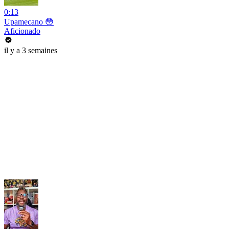
0:13
Upamecano 😳
Aficionado
il y a 3 semaines