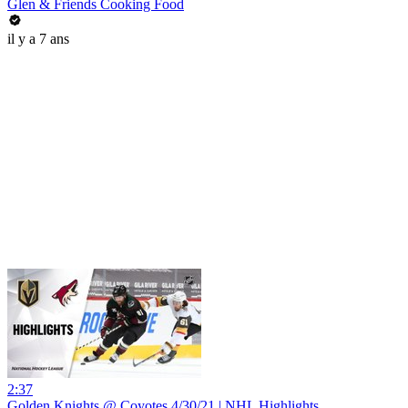
Glen & Friends Cooking Food
il y a 7 ans
2:37
Golden Knights @ Coyotes 4/30/21 | NHL Highlights