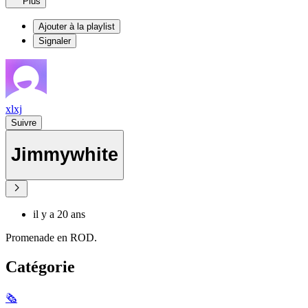
Plus
Ajouter à la playlist
Signaler
xlxj
Suivre
Jimmywhite
il y a 20 ans
Promenade en ROD.
Catégorie
🗞