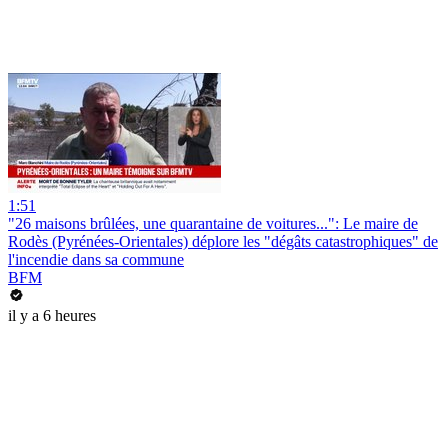
1:51
"26 maisons brûlées, une quarantaine de voitures...": Le maire de
Rodès (Pyrénées-Orientales) déplore les "dégâts catastrophiques" de
l'incendie dans sa commune
BFM
il y a 6 heures