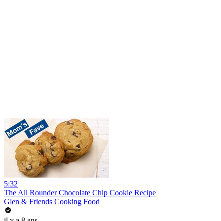
5:32
The All Rounder Chocolate Chip Cookie Recipe
Glen & Friends Cooking Food
il y a 8 ans