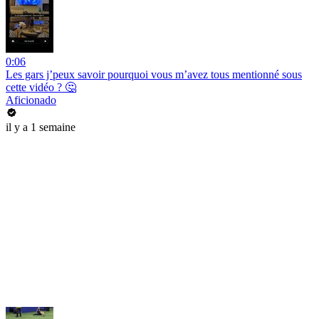
0:06
Les gars j’peux savoir pourquoi vous m’avez tous mentionné sous
cette vidéo ? 🤔
Aficionado
il y a 1 semaine