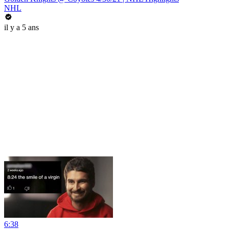
NHL
il y a 5 ans
6:38