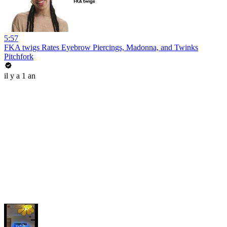
5:57
FKA twigs Rates Eyebrow Piercings, Madonna, and Twinks
Pitchfork
il y a 1 an