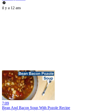
il y a 12 ans
7:09
Bean And Bacon Soup With Pozole Recipe