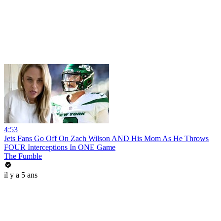
4:53
Jets Fans Go Off On Zach Wilson AND His Mom As He Throws
FOUR Interceptions In ONE Game
The Fumble
il y a 5 ans