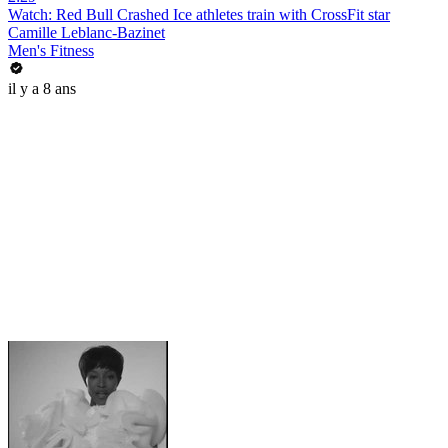
Watch: Red Bull Crashed Ice athletes train with CrossFit star
Camille Leblanc-Bazinet
Men's Fitness
il y a 8 ans