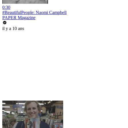
0:30
#BeautifulPeople: Naomi Campbell
PAPER Magazine
il y a 10 ans