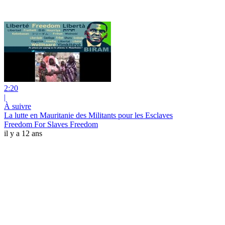
2:20
|
À suivre
La lutte en Mauritanie des Militants pour les Esclaves
Freedom For Slaves Freedom
il y a 12 ans