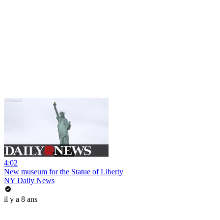
4:02
New museum for the Statue of Liberty
NY Daily News
il y a 8 ans