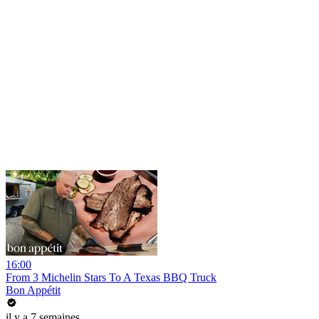
16:00
From 3 Michelin Stars To A Texas BBQ Truck
Bon Appétit
il y a 7 semaines