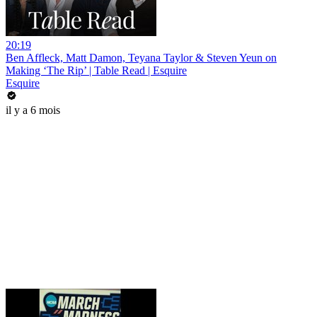
20:19
Ben Affleck, Matt Damon, Teyana Taylor & Steven Yeun on
Making ‘The Rip’ | Table Read | Esquire
Esquire
il y a 6 mois