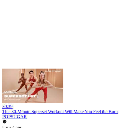
30:39
This 30-Minute Superset Workout Will Make You Feel the Burn
POPSUGAR
il y a 4 ans