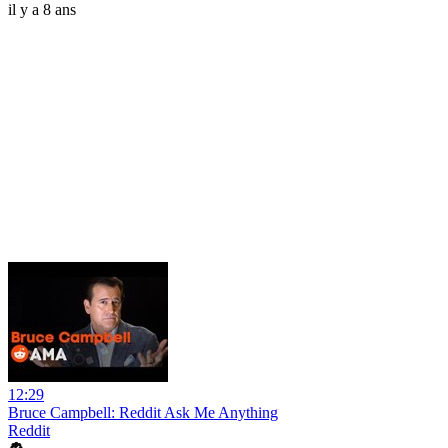
il y a 8 ans
12:29
Bruce Campbell: Reddit Ask Me Anything
Reddit