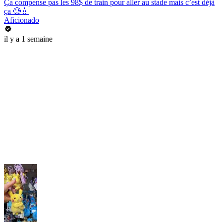
Ça compense pas les 98$ de train pour aller au stade mais c’est déjà
ça 🥲💧
Aficionado
il y a 1 semaine