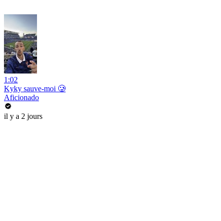
1:02
Kyky sauve-moi 🥲
Aficionado
il y a 2 jours