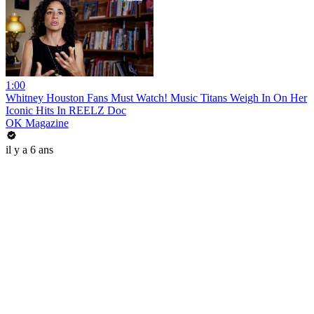
1:00
Whitney Houston Fans Must Watch! Music Titans Weigh In On Her
Iconic Hits In REELZ Doc
OK Magazine
il y a 6 ans