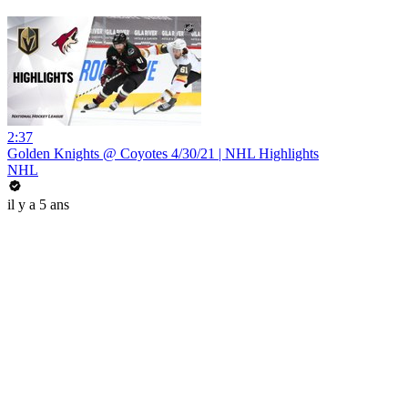
2:37
Golden Knights @ Coyotes 4/30/21 | NHL Highlights
NHL
il y a 5 ans