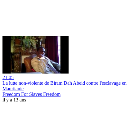
21:05
La lutte non-violente de Biram Dah Abeid contre l'esclavage en
Mauritanie
Freedom For Slaves Freedom
il y a 13 ans