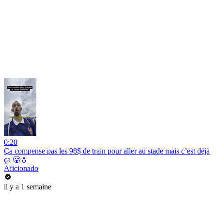
0:20
Ça compense pas les 98$ de train pour aller au stade mais c’est déjà
ça 🥲💧
Aficionado
il y a 1 semaine