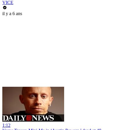
VICE
il y a 6 ans
1:12