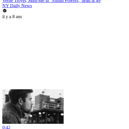
Verne Troyer, Mini-Me in ‘Austin Powers,’ dead at 49
NY Daily News
il y a 8 ans
0:42