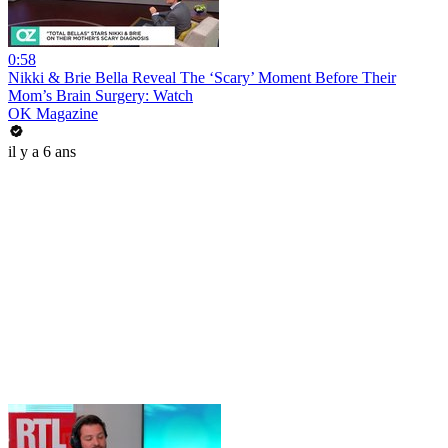
0:58
Nikki & Brie Bella Reveal The ‘Scary’ Moment Before Their
Mom’s Brain Surgery: Watch
OK Magazine
il y a 6 ans