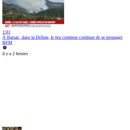
1:01
À Barsac, dans la Drôme, le feu continue continue de se propager
BFM
il y a 2 heures