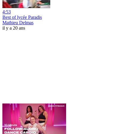
4:53
Best of lycée Paradis
Mathieu Delmas
il y a 20 ans