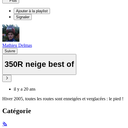
Plus
Ajouter à la playlist
Signaler
Mathieu Delmas
Suivre
350R neige best of
il y a 20 ans
Hiver 2005, toutes les routes sont enneigées et verglacées : le pied !
Catégorie
🗞