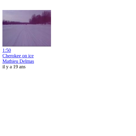
1:50
Cherokee on ice
Mathieu Delmas
il y a 19 ans