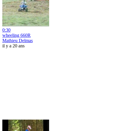
0:30
wheeling 660R
Mathieu Delmas
il y a 20 ans