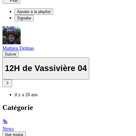
Plus
Ajouter à la playlist
Signaler
Mathieu Delmas
Suivre
12H de Vassivière 04
il y a 20 ans
Catégorie
🗞
News
Voir moins