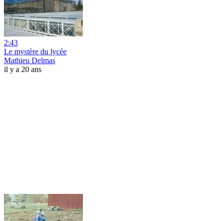
2:43
Le mystère du lycée
Mathieu Delmas
il y a 20 ans