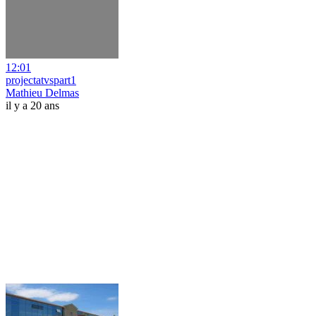
12:01
projectatvspart1
Mathieu Delmas
il y a 20 ans