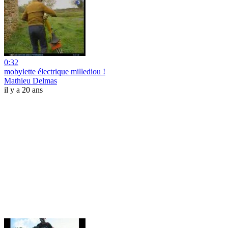
0:32
mobylette électrique millediou !
Mathieu Delmas
il y a 20 ans