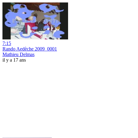
7:15
Rando Aedèche 2009_0001
Mathieu Delmas
il y a 17 ans