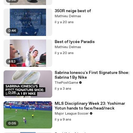
0:56
350R neige best of
Mathieu Delmas
il y a 20 ans
0:44
Best of lycée Paradis
Mathieu Delmas
il y a 20 ans
4:53
Sabrina Ionescu's First Signature Shoe:
Sabrina 1 By Nike
ThePostGame
il y a 3 ans
0:38
MLS Disciplinary Week 23: Yoshimar
Yotun hands to face/head/neck
Major League Soccer
il y a 9 ans
0:05