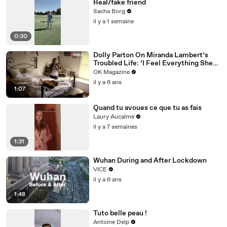
Real/fake friend
Sacha Borg
il y a 1 semaine
0:30
Dolly Parton On Miranda Lambert’s
Troubled Life: ‘I Feel Everything She
Writes’: Watch REELZ Doc
OK Magazine
il y a 6 ans
1:07
Quand tu avoues ce que tu as fais
Laury Aucalme
il y a 7 semaines
1:31
Wuhan During and After Lockdown
VICE
il y a 6 ans
1:48
Tuto belle peau !
Antoine Delp