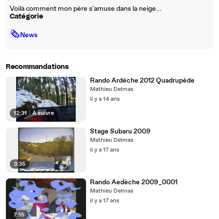
Voilà comment mon père s'amuse dans la neige...
Catégorie
🗞
News
Recommandations
Rando Ardèche 2012 Quadrupède
Mathieu Delmas
il y a 14 ans
12:31
|
À suivre
Stage Subaru 2009
Mathieu Delmas
il y a 17 ans
3:35
Rando Aedèche 2009_0001
Mathieu Delmas
il y a 17 ans
7:15