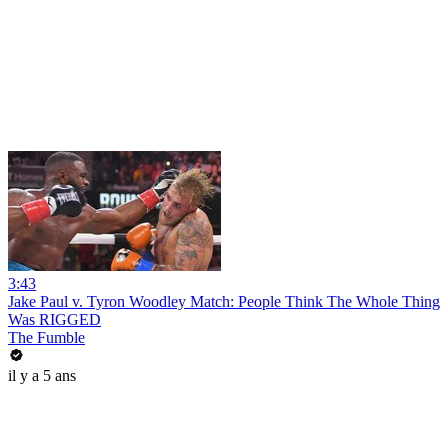
3:43
Jake Paul v. Tyron Woodley Match: People Think The Whole Thing
Was RIGGED
The Fumble
il y a 5 ans