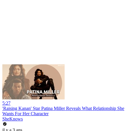
5:27
'Raising Kanan' Star Patina Miller Reveals What Relationship She
Wants For Her Character
SheKnows
il y a 3 ans