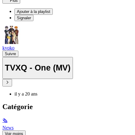
Plus
Ajouter à la playlist
Signaler
kyoko
Suivre
TVXQ - One (MV)
il y a 20 ans
Catégorie
🗞
News
Voir moins