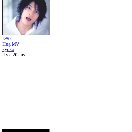
3:50
Hug MV
kyoko
il y a 20 ans