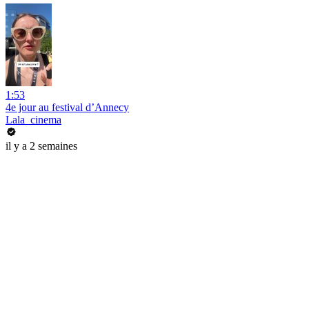
1:53
4e jour au festival d’Annecy
Lala_cinema
il y a 2 semaines