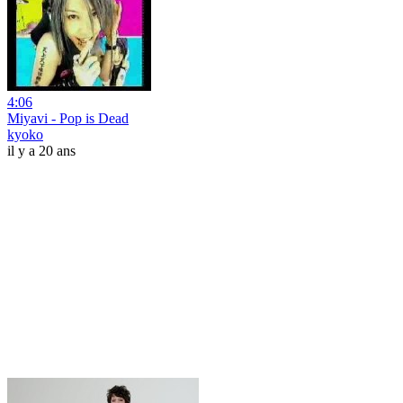
4:06
Miyavi - Pop is Dead
kyoko
il y a 20 ans