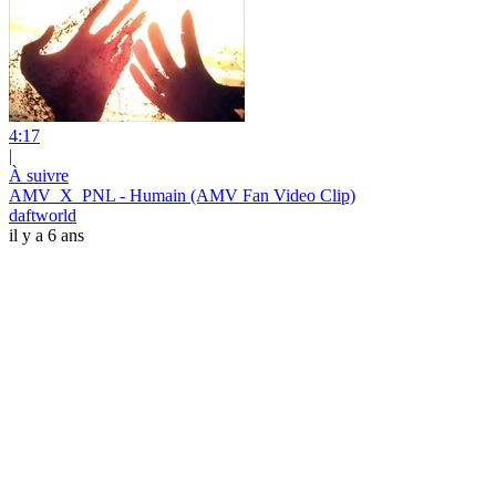
4:17
|
À suivre
AMV_X_PNL - Humain (AMV Fan Video Clip)
daftworld
il y a 6 ans