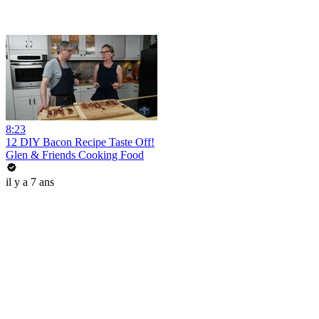
8:23
12 DIY Bacon Recipe Taste Off!
Glen & Friends Cooking Food
il y a 7 ans