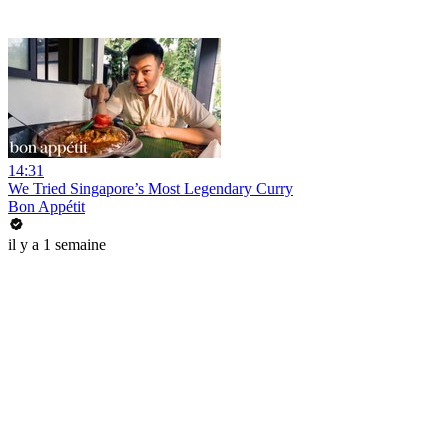
14:31
We Tried Singapore’s Most Legendary Curry
Bon Appétit
il y a 1 semaine