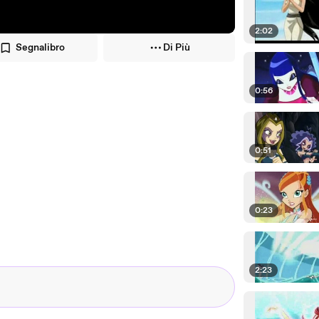
2:02
Segnalibro
Di Più
0:56
0:51
0:23
2:23