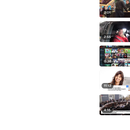
2:01
2:55
0:36
11:13
4:16