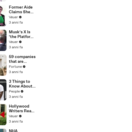
Former Aide
Claims She
Was Asked to
Veuer
Make a ‘Hit
3 anni fa
List’ For
Trump
Musk’s X Is
‘the Platform
With the
Veuer
Largest Ratio
3 anni fa
of
Misinformatio
59 companies
n or
that are
Disinformatio
changing the
Fortune
n’ Amongst
world: From
3 anni fa
All Social
Tesla to
Media
Chobani
3 Things to
Platforms
Know About
Coco Gauff's
People
Parents
3 anni fa
Hollywood
Writers Reach
‘Tentative
Veuer
Agreement’
3 anni fa
With Studios
After 146 Day
NHA