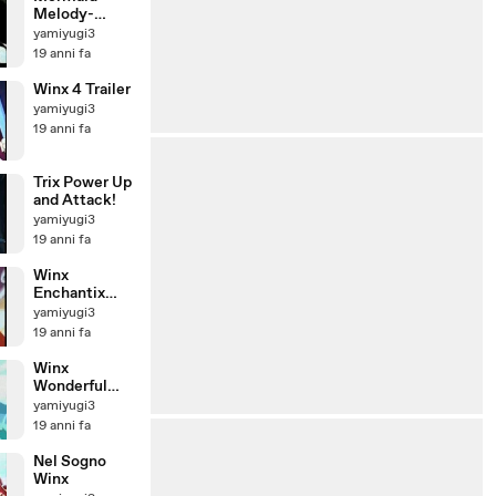
Melody-
Amore
yamiyugi3
Assoluto
19 anni fa
Winx 4 Trailer
yamiyugi3
19 anni fa
Trix Power Up
and Attack!
yamiyugi3
19 anni fa
Winx
Enchantix
Attack
yamiyugi3
19 anni fa
Winx
Wonderful
World
yamiyugi3
19 anni fa
Nel Sogno
Winx