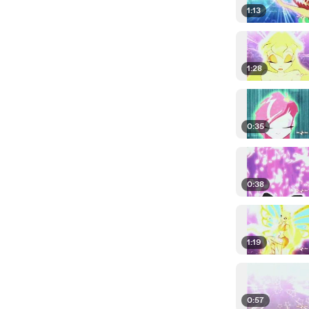
1:13
1:28
0:35
0:38
1:19
0:57