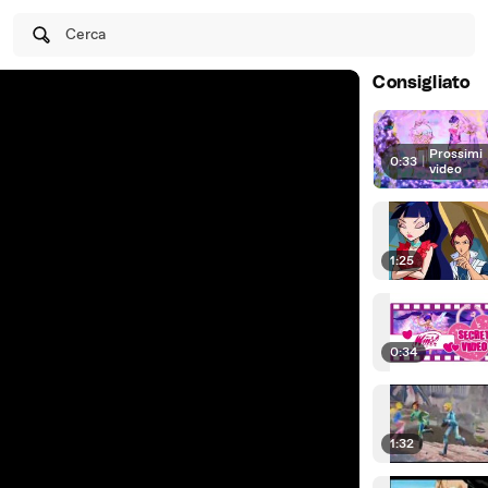
Cerca
Consigliato
Prossimi
0:33
|
video
1:25
0:34
1:32