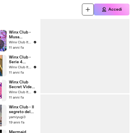
Accedi
Winx Club -
Musa
Enchantix-
Winx Club Italia
Believix-
11 anni fa
Harmonix
Winx Club -
Serie 4
Episodio 10 -
Winx Club Italia
La canzone di
11 anni fa
Musa (clip3)
Winx Club
Secret Video
- Mythix Musa
Winx Club Italia
11 anni fa
Winx Club - Il
segreto del
regno perduto
yamiyugi3
- Trailer
19 anni fa
Mermaid