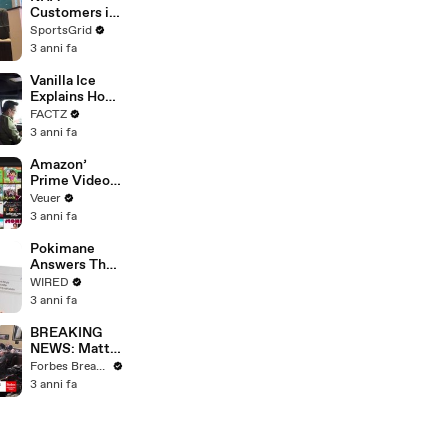
Strike
Customers in
Limbo as
SportsGrid
Company
3 anni fa
Faces
Potential
Vanilla Ice
Merger
Explains How
the 90’s
FACTZ
Shaped
3 anni fa
America
Amazon’
Prime Video
Will Show
Veuer
Commercials
3 anni fa
Starting Next
Year
Pokimane
Answers The
Web's Most
WIRED
Searched
3 anni fa
Questions
BREAKING
NEWS: Matt
Gaetz Tells
Forbes Breaking News
House
3 anni fa
Committee:
'I'm Not Going
To Vote For A
Continuing