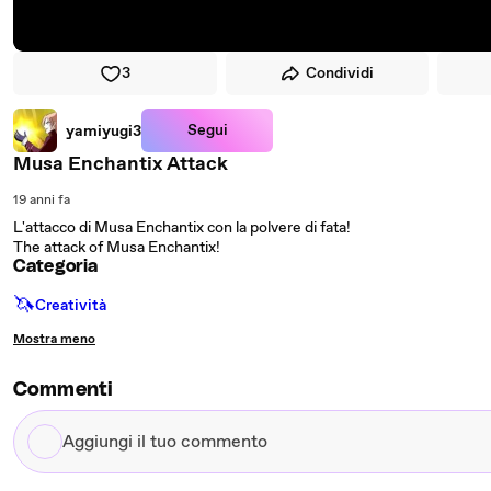
3
Condividi
Segui
yamiyugi3
Musa Enchantix Attack
19 anni fa
L'attacco di Musa Enchantix con la polvere di fata!
The attack of Musa Enchantix!
Categoria
🦄
Creatività
Mostra meno
Commenti
Aggiungi
il
tuo