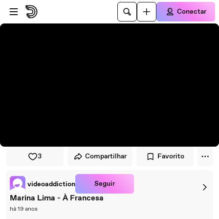
Pular para o player
Ir para o conteúdo principal
Conectar
3
Compartilhar
Favorito
Seguir
videoaddiction
Marina Lima - À Francesa
há 19 anos