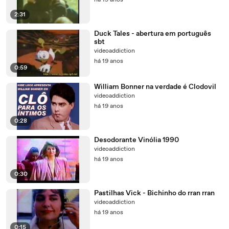
há 19 anos
2:31
Duck Tales - abertura em português
sbt
videoaddiction
há 19 anos
0:59
William Bonner na verdade é Clodovil
videoaddiction
há 19 anos
0:28
Desodorante Vinólia 1990
videoaddiction
há 19 anos
0:30
Pastilhas Vick - Bichinho do rran rran
videoaddiction
há 19 anos
0:15