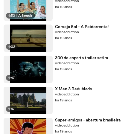
videoaddiction
há 19 anos
1:53
|
A Seguir
Cerveja Sol - A Peidorrenta !
videoaddiction
há 19 anos
1:02
300 de esparta trailer satira
videoaddiction
há 19 anos
1:47
X Men 3 Redublado
videoaddiction
há 19 anos
1:47
Super-amigos - abertura brasileira
videoaddiction
há 19 anos