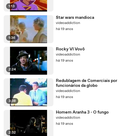
1:13
Star wars mandioca
videoaddiction
há 19 anos
1:36
Rocky VI Vovô
videoaddiction
há 19 anos
2:24
Redublagem de Comerciais por
funcionários da globo
videoaddiction
há 19 anos
3:38
Homem Aranha 3 - O fungo
videoaddiction
há 19 anos
2:32