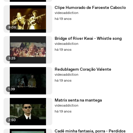
Clipe Humorado de Faroeste Caboclo
videoaddiction
há 19 anos
9:05
Bridge of River Kwai - Whistle song
videoaddiction
há 19 anos
3:25
Redublagem Coração Valente
videoaddiction
há 19 anos
1:39
Matrix senta na mantega
videoaddiction
há 19 anos
2:50
Cadê minha fantasia, porra - Perdidos