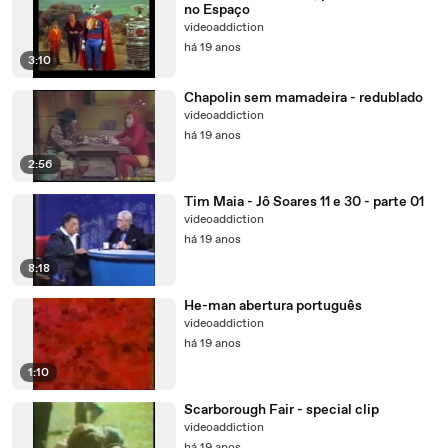
no Espaço
videoaddiction
há 19 anos
3:10
Chapolin sem mamadeira - redublado
videoaddiction
há 19 anos
2:56
Tim Maia - Jô Soares 11 e 30 - parte 01
videoaddiction
há 19 anos
8:18
He-man abertura português
videoaddiction
há 19 anos
1:10
Scarborough Fair - special clip
videoaddiction