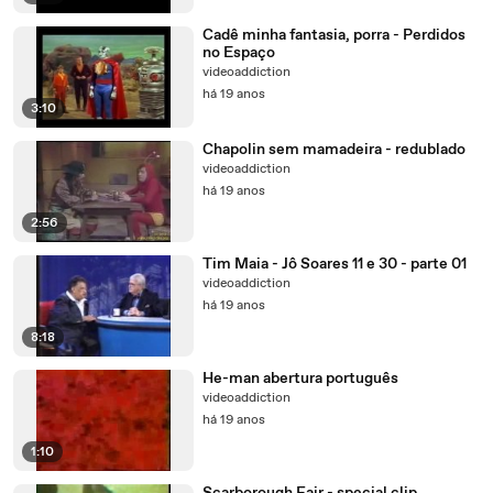
Cadê minha fantasia, porra - Perdidos
no Espaço
videoaddiction
há 19 anos
3:10
Chapolin sem mamadeira - redublado
videoaddiction
há 19 anos
2:56
Tim Maia - Jô Soares 11 e 30 - parte 01
videoaddiction
há 19 anos
8:18
He-man abertura português
videoaddiction
há 19 anos
1:10