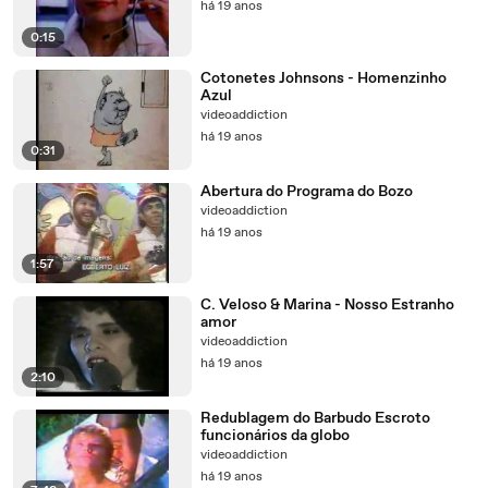
há 19 anos
0:15
Cotonetes Johnsons - Homenzinho
Azul
videoaddiction
há 19 anos
0:31
Abertura do Programa do Bozo
videoaddiction
há 19 anos
1:57
C. Veloso & Marina - Nosso Estranho
amor
videoaddiction
há 19 anos
2:10
Redublagem do Barbudo Escroto
funcionários da globo
videoaddiction
há 19 anos