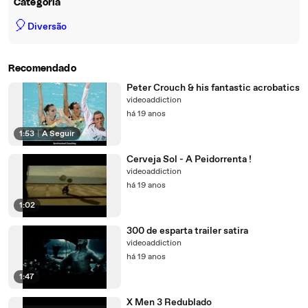
Categoria
🎈
Diversão
Recomendado
Peter Crouch & his fantastic acrobatics
videoaddiction
há 19 anos
1:53
|
A Seguir
Cerveja Sol - A Peidorrenta !
videoaddiction
há 19 anos
1:02
300 de esparta trailer satira
videoaddiction
há 19 anos
1:47
X Men 3 Redublado