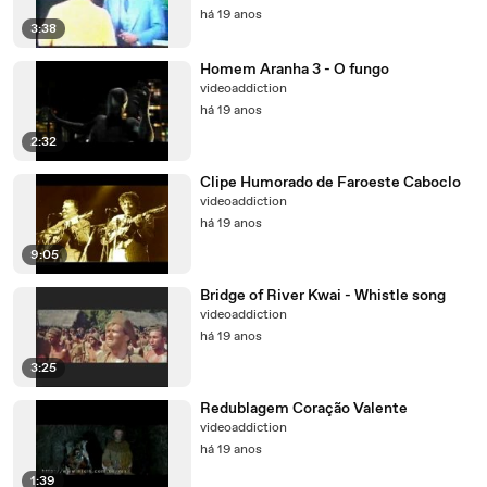
há 19 anos
3:38
Homem Aranha 3 - O fungo
videoaddiction
há 19 anos
2:32
Clipe Humorado de Faroeste Caboclo
videoaddiction
há 19 anos
9:05
Bridge of River Kwai - Whistle song
videoaddiction
há 19 anos
3:25
Redublagem Coração Valente
videoaddiction
há 19 anos
1:39