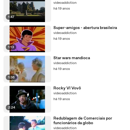
videoaddiction
há 19 anos
1:47
Super-amigos - abertura brasileira
videoaddiction
há 19 anos
1:13
Star wars mandioca
videoaddiction
há 19 anos
1:36
Rocky VI Vovô
videoaddiction
há 19 anos
2:24
Redublagem de Comerciais por
funcionários da globo
videoaddiction