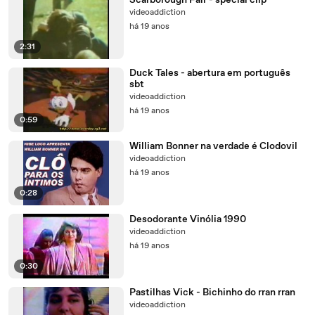
Scarborough Fair - special clip
videoaddiction
há 19 anos
2:31
Duck Tales - abertura em português
sbt
videoaddiction
há 19 anos
0:59
William Bonner na verdade é Clodovil
videoaddiction
há 19 anos
0:28
Desodorante Vinólia 1990
videoaddiction
há 19 anos
0:30
Pastilhas Vick - Bichinho do rran rran
videoaddiction