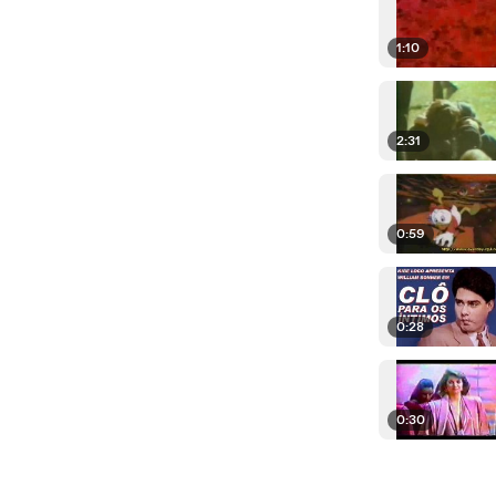
1:10
2:31
0:59
0:28
0:30