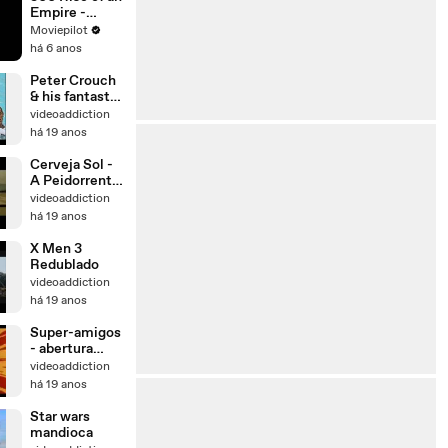
Empire -
Trailer 2
Moviepilot
(Deutsch) HD
há 6 anos
Peter Crouch
& his fantastic
acrobatics
videoaddiction
há 19 anos
Cerveja Sol -
A Peidorrenta
!
videoaddiction
há 19 anos
X Men 3
Redublado
videoaddiction
há 19 anos
Super-amigos
- abertura
brasileira
videoaddiction
há 19 anos
Star wars
mandioca