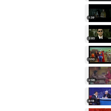
1:39
2:50
3:10
2:56
8:18