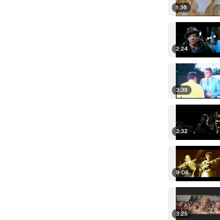
1:36
2:24
3:38
2:32
9:05
3:25