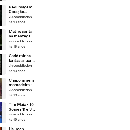
Redublagem
Coração
Valente
videoaddiction
há 19 anos
Matrix senta
na mantega
videoaddiction
há 19 anos
Cadê minha
fantasia, porra
- Perdidos no
videoaddiction
Espaço
há 19 anos
Chapolin sem
mamadeira -
redublado
videoaddiction
há 19 anos
Tim Maia - Jô
Soares 11 e 30
- parte 01
videoaddiction
há 19 anos
He-man