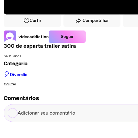
Curtir
Compartilhar
Seguir
videoaddiction
300 de esparta trailer satira
há 19 anos
Categoria
🎈
Diversão
Ocultar
Comentários
Adicionar
seu
comentário