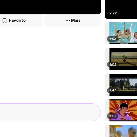
2:22
Favorito
Mais
1:53
1:02
1:47
1:13