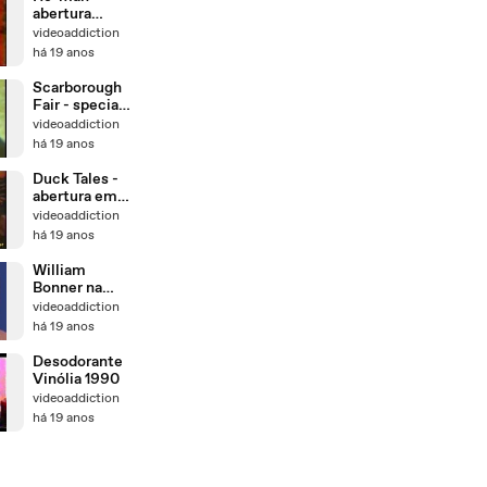
abertura
português
videoaddiction
há 19 anos
Scarborough
Fair - special
clip
videoaddiction
há 19 anos
Duck Tales -
abertura em
português sbt
videoaddiction
há 19 anos
William
Bonner na
verdade é
videoaddiction
Clodovil
há 19 anos
Desodorante
Vinólia 1990
videoaddiction
há 19 anos