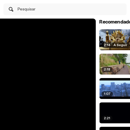
Pesquisar
Recomendad
2:14
|
A Seguir
2:18
1:07
2:21