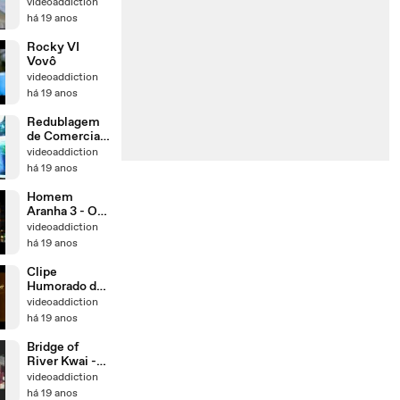
videoaddiction
há 19 anos
Rocky VI
Vovô
videoaddiction
há 19 anos
Redublagem
de Comerciais
por
videoaddiction
funcionários
há 19 anos
da globo
Homem
Aranha 3 - O
fungo
videoaddiction
há 19 anos
Clipe
Humorado de
Faroeste
videoaddiction
Caboclo
há 19 anos
Bridge of
River Kwai -
Whistle song
videoaddiction
há 19 anos