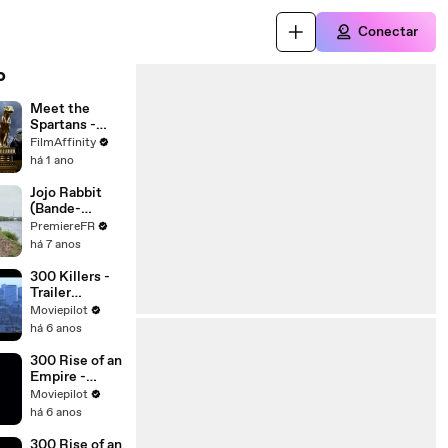
Conectar
o
Meet the
Spartans -
Trailer
FilmAffinity
há 1 ano
Jojo Rabbit
(Bande-
annonce VO)
PremiereFR
há 7 anos
300 Killers -
Trailer
(English)
Moviepilot
há 6 anos
300 Rise of an
Empire -
Trailer
Moviepilot
(Deutsch) HD
há 6 anos
300 Rise of an