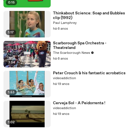
0:15
Thinkabout Science: Soap and Bubbles
clip (1992)
Paul Lamphrey
há 6 anos
1:17
Scarborough Spa Orchestra -
Theatreland
The Scarborough News
há 6 anos
3:54
Peter Crouch & his fantastic acrobatics
videoaddiction
há 19 anos
1:53
Cerveja Sol - A Peidorrenta !
videoaddiction
há 19 anos
1:02