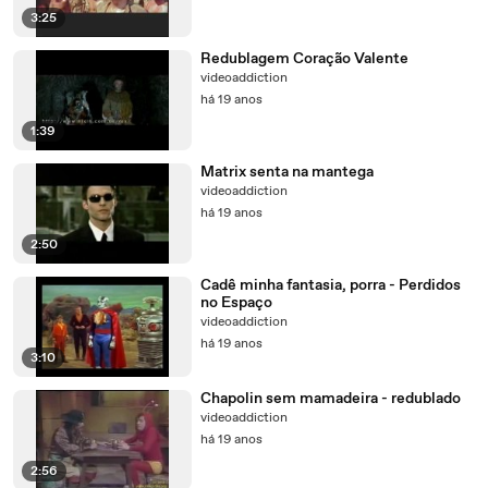
3:25
Redublagem Coração Valente
videoaddiction
há 19 anos
1:39
Matrix senta na mantega
videoaddiction
há 19 anos
2:50
Cadê minha fantasia, porra - Perdidos
no Espaço
videoaddiction
há 19 anos
3:10
Chapolin sem mamadeira - redublado
videoaddiction
há 19 anos
2:56