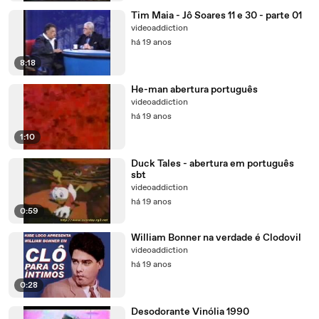
Tim Maia - Jô Soares 11 e 30 - parte 01
videoaddiction
há 19 anos
8:18
He-man abertura português
videoaddiction
há 19 anos
1:10
Duck Tales - abertura em português
sbt
videoaddiction
há 19 anos
0:59
William Bonner na verdade é Clodovil
videoaddiction
há 19 anos
0:28
Desodorante Vinólia 1990