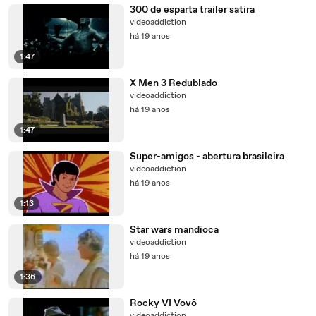
300 de esparta trailer satira
videoaddiction
há 19 anos
1:47
X Men 3 Redublado
videoaddiction
há 19 anos
1:47
Super-amigos - abertura brasileira
videoaddiction
há 19 anos
1:13
Star wars mandioca
videoaddiction
há 19 anos
1:36
Rocky VI Vovô