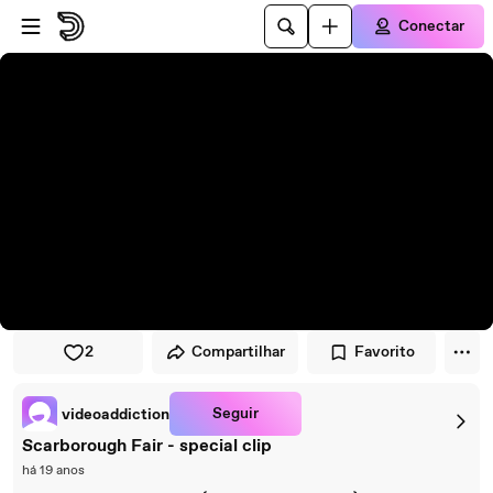
Pular para o player
Ir para o conteúdo principal
Conectar
2
Compartilhar
Favorito
Seguir
videoaddiction
Scarborough Fair - special clip
há 19 anos