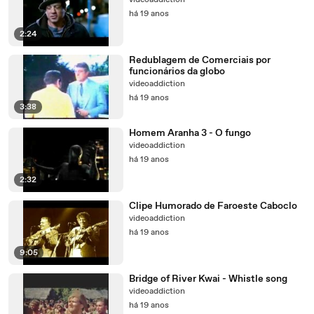
videoaddiction
há 19 anos
2:24
Redublagem de Comerciais por
funcionários da globo
videoaddiction
há 19 anos
3:38
Homem Aranha 3 - O fungo
videoaddiction
há 19 anos
2:32
Clipe Humorado de Faroeste Caboclo
videoaddiction
há 19 anos
9:05
Bridge of River Kwai - Whistle song
videoaddiction
há 19 anos