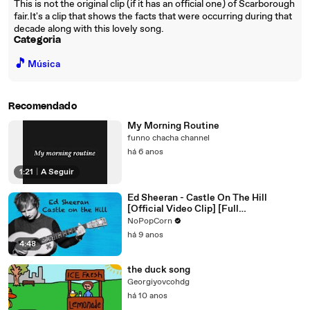
This is not the original clip (if it has an official one) of Scarborough
fair.It's a clip that shows the facts that were occurring during that
decade along with this lovely song.
Categoria
🎵
Música
Recomendado
My Morning Routine
funno chacha channel
há 6 anos
1:21
|
A Seguir
Ed Sheeran - Castle On The Hill
[Official Video Clip] [Full
HD,1920x1080]
NoPopCorn
há 9 anos
4:48
the duck song
Georgiyovcohdg
há 10 anos