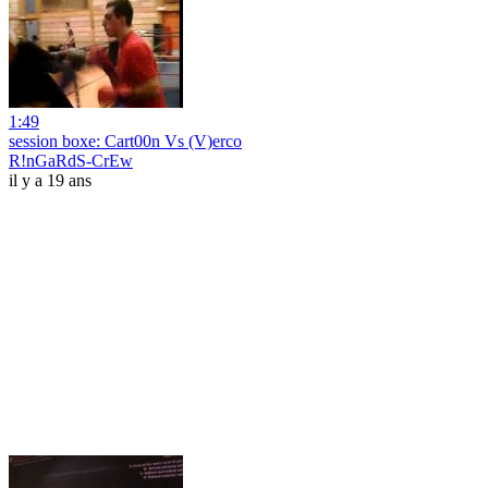
1:49
session boxe: Cart00n Vs (V)erco
R!nGaRdS-CrEw
il y a 19 ans