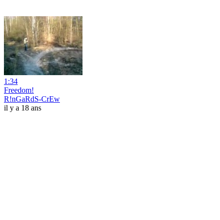
1:34
Freedom!
R!nGaRdS-CrEw
il y a 18 ans