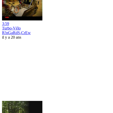
3:59
Turbo-Vélo
R!nGaRdS-CrEw
il y a 20 ans