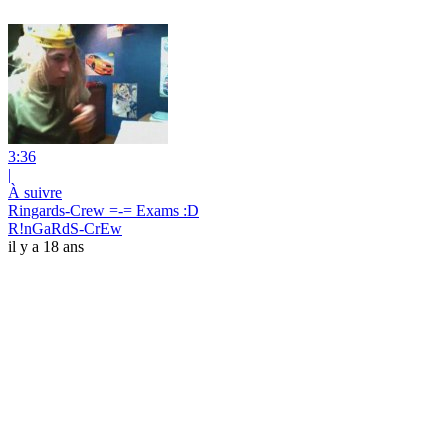
3:36
|
À suivre
Ringards-Crew =-= Exams :D
R!nGaRdS-CrEw
il y a 18 ans