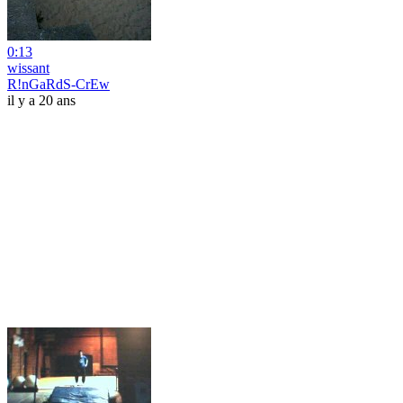
0:13
wissant
R!nGaRdS-CrEw
il y a 20 ans