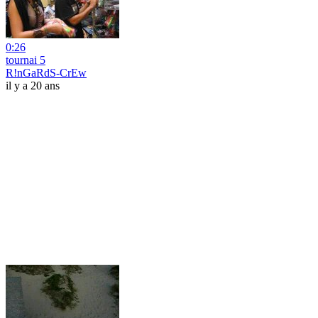
0:26
tournai 5
R!nGaRdS-CrEw
il y a 20 ans