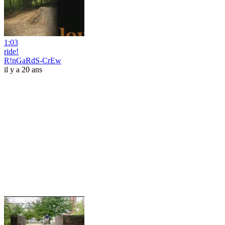
1:03
ride!
R!nGaRdS-CrEw
il y a 20 ans