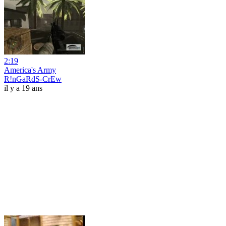
2:19
America's Army
R!nGaRdS-CrEw
il y a 19 ans