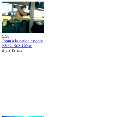
5:58
Joran à la station essence
R!nGaRdS-CrEw
il y a 19 ans