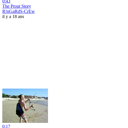
0:43
The Prout Story
R!nGaRdS-CrEw
il y a 18 ans
0:17