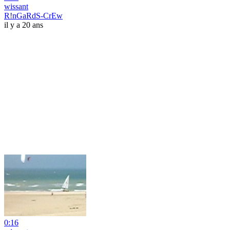
wissant
R!nGaRdS-CrEw
il y a 20 ans
0:16