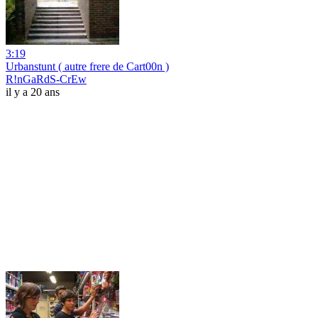
3:19
Urbanstunt ( autre frere de Cart00n )
R!nGaRdS-CrEw
il y a 20 ans