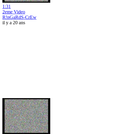
1:31
2eme Video
R!nGaRdS-CrEw
il y a 20 ans