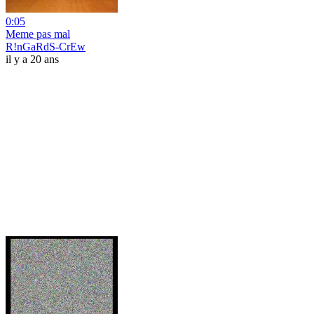
0:05
Meme pas mal
R!nGaRdS-CrEw
il y a 20 ans