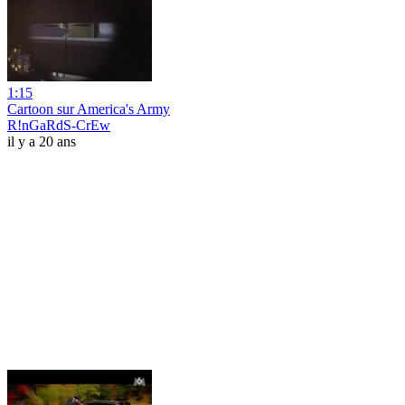
1:15
Cartoon sur America's Army
R!nGaRdS-CrEw
il y a 20 ans