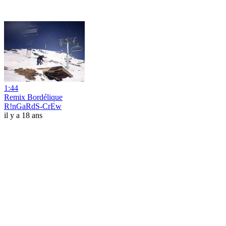
1:44
Remix Bordélique
R!nGaRdS-CrEw
il y a 18 ans