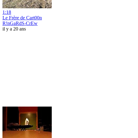
1:18
Le Frère de Cart00n
R!nGaRdS-CrEw
il y a 20 ans