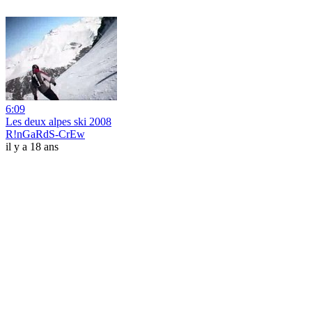
6:09
Les deux alpes ski 2008
R!nGaRdS-CrEw
il y a 18 ans