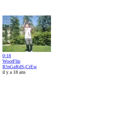
0:18
WootFlip
R!nGaRdS-CrEw
il y a 18 ans