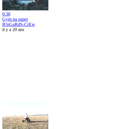
0:38
Gym pa super
R!nGaRdS-CrEw
il y a 20 ans