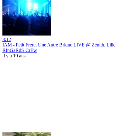
3:12
IAM - Petit Frere, Une Autre Brique LIVE @ Zénith, Lille
R!nGaRdS-CrEw
il y a 19 ans