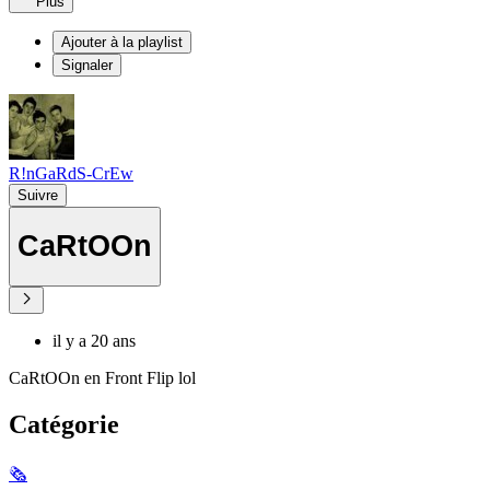
Plus
Ajouter à la playlist
Signaler
R!nGaRdS-CrEw
Suivre
CaRtOOn
il y a 20 ans
CaRtOOn en Front Flip lol
Catégorie
🗞