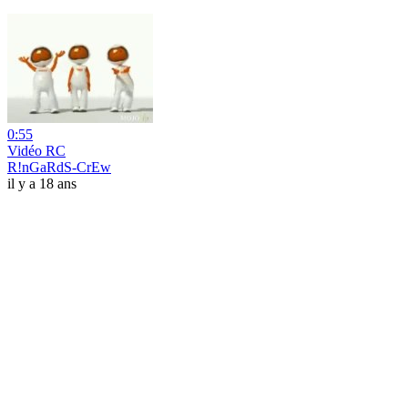
0:55
Vidéo RC
R!nGaRdS-CrEw
il y a 18 ans