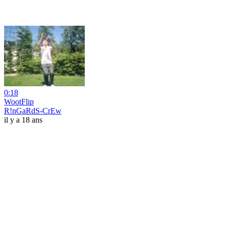
0:18
WootFlip
R!nGaRdS-CrEw
il y a 18 ans