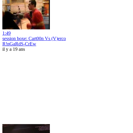
1:49
session boxe: Cart00n Vs (V)erco
R!nGaRdS-CrEw
il y a 19 ans