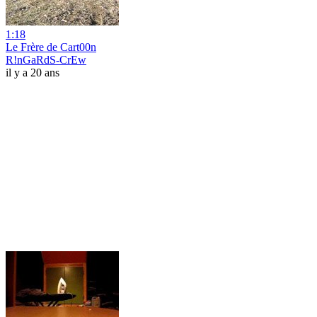
1:18
Le Frère de Cart00n
R!nGaRdS-CrEw
il y a 20 ans