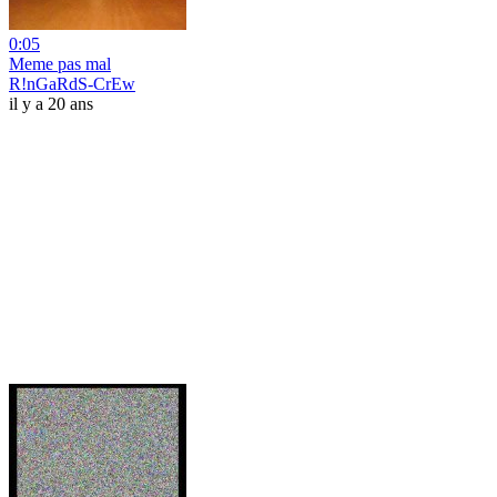
0:05
Meme pas mal
R!nGaRdS-CrEw
il y a 20 ans