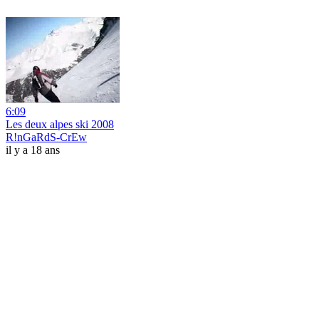
6:09
Les deux alpes ski 2008
R!nGaRdS-CrEw
il y a 18 ans