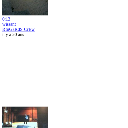
0:13
wissant
R!nGaRdS-CrEw
il y a 20 ans