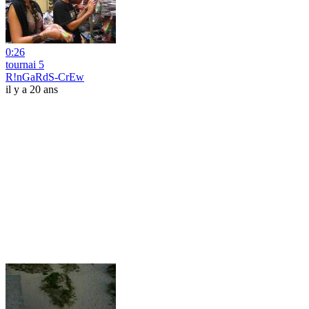
0:26
tournai 5
R!nGaRdS-CrEw
il y a 20 ans