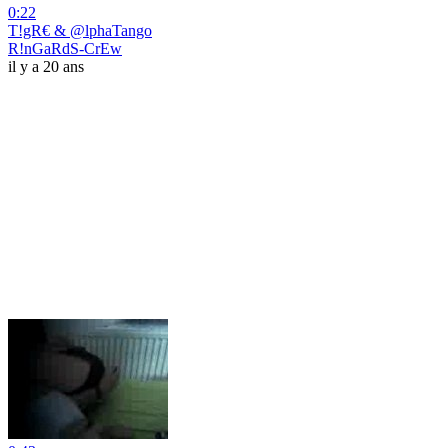
0:22
T!gR€ & @lphaTango
R!nGaRdS-CrEw
il y a 20 ans