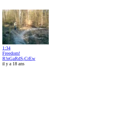
1:34
Freedom!
R!nGaRdS-CrEw
il y a 18 ans