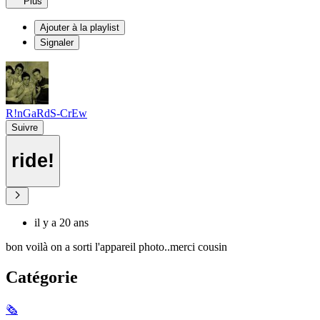
Plus
Ajouter à la playlist
Signaler
R!nGaRdS-CrEw
Suivre
ride!
il y a 20 ans
bon voilà on a sorti l'appareil photo..merci cousin
Catégorie
🗞