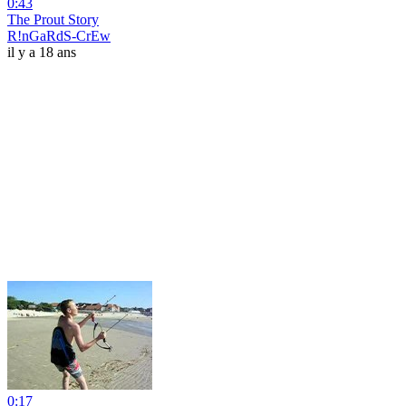
0:43
The Prout Story
R!nGaRdS-CrEw
il y a 18 ans
0:17