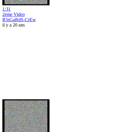
1:31
2eme Video
R!nGaRdS-CrEw
il y a 20 ans