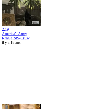
2:19
America's Army
R!nGaRdS-CrEw
il y a 19 ans