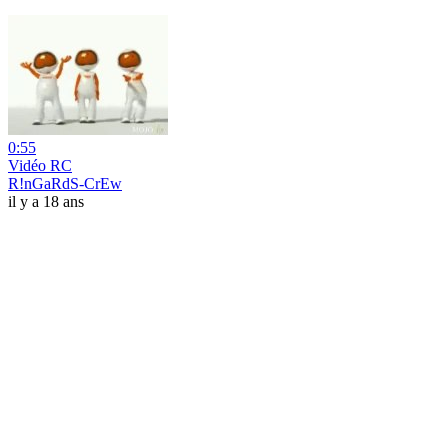
0:55
Vidéo RC
R!nGaRdS-CrEw
il y a 18 ans