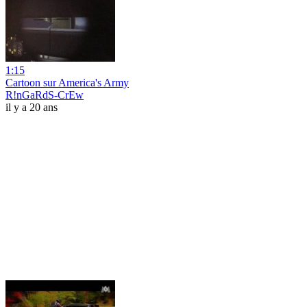
1:15
Cartoon sur America's Army
R!nGaRdS-CrEw
il y a 20 ans