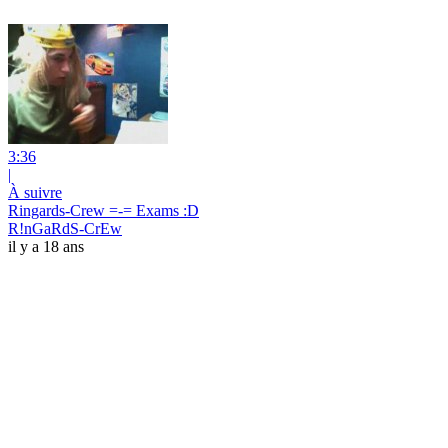
3:36
|
À suivre
Ringards-Crew =-= Exams :D
R!nGaRdS-CrEw
il y a 18 ans