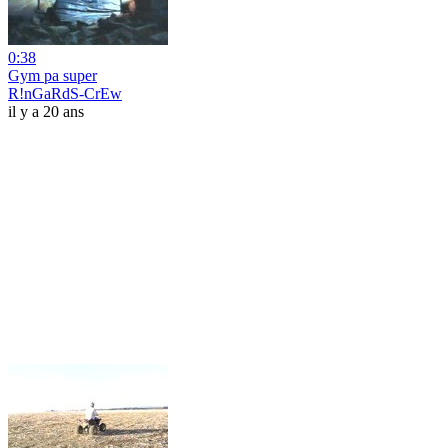
0:38
Gym pa super
R!nGaRdS-CrEw
il y a 20 ans