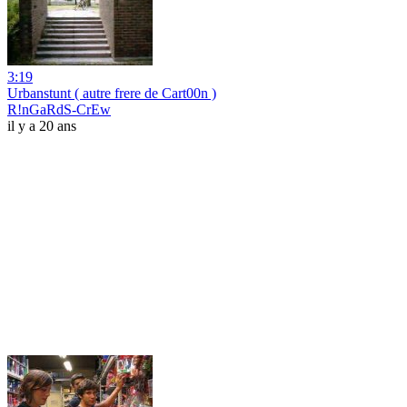
3:19
Urbanstunt ( autre frere de Cart00n )
R!nGaRdS-CrEw
il y a 20 ans