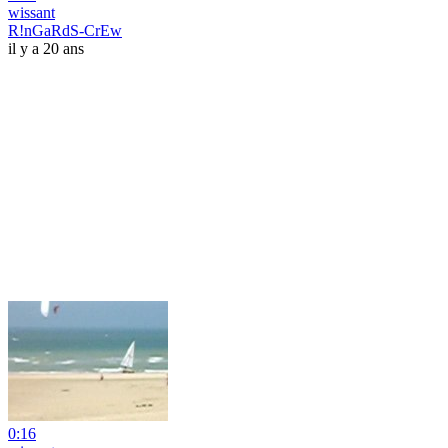
wissant
R!nGaRdS-CrEw
il y a 20 ans
0:16