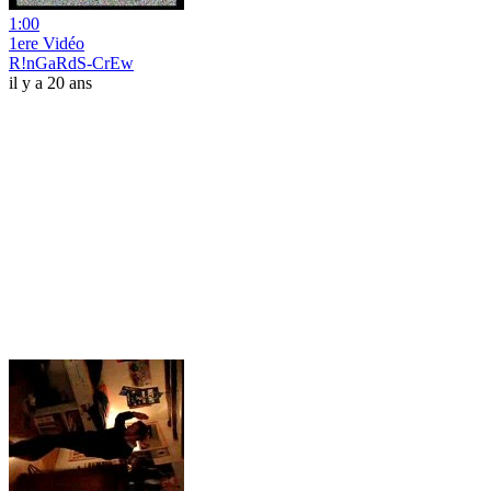
1:00
1ere Vidéo
R!nGaRdS-CrEw
il y a 20 ans