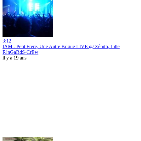
3:12
IAM - Petit Frere, Une Autre Brique LIVE @ Zénith, Lille
R!nGaRdS-CrEw
il y a 19 ans