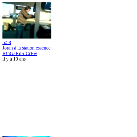
5:58
Joran à la station essence
R!nGaRdS-CrEw
il y a 19 ans