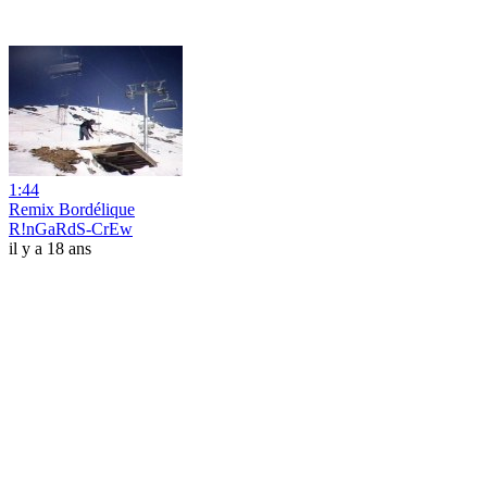
1:44
Remix Bordélique
R!nGaRdS-CrEw
il y a 18 ans