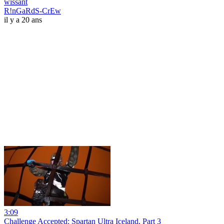
wissant
R!nGaRdS-CrEw
il y a 20 ans
3:09
Challenge Accepted: Spartan Ultra Iceland, Part 3