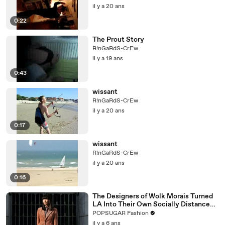
il y a 20 ans
0:22
The Prout Story
R!nGaRdS-CrEw
il y a 19 ans
0:43
wissant
R!nGaRdS-CrEw
il y a 20 ans
0:17
wissant
R!nGaRdS-CrEw
il y a 20 ans
0:16
The Designers of Wolk Morais Turned
LA Into Their Own Socially Distanced
Runway
POPSUGAR Fashion
il y a 6 ans