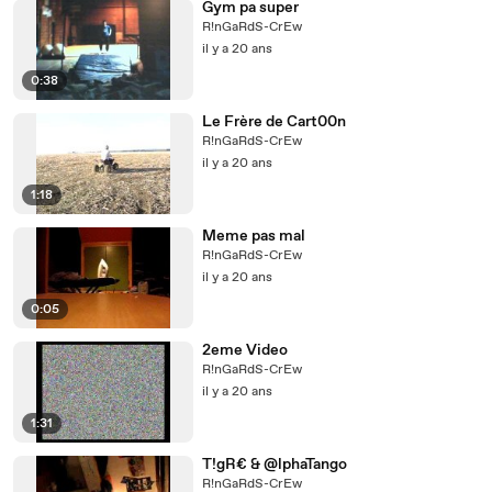
Gym pa super
R!nGaRdS-CrEw
il y a 20 ans
0:38
Le Frère de Cart00n
R!nGaRdS-CrEw
il y a 20 ans
1:18
Meme pas mal
R!nGaRdS-CrEw
il y a 20 ans
0:05
2eme Video
R!nGaRdS-CrEw
il y a 20 ans
1:31
T!gR€ & @lphaTango
R!nGaRdS-CrEw