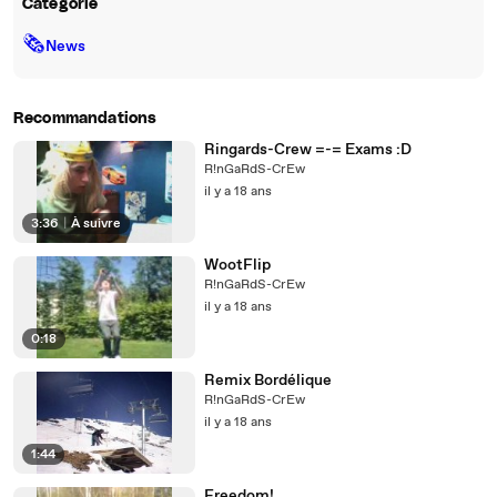
Catégorie
🗞
News
Recommandations
Ringards-Crew =-= Exams :D
R!nGaRdS-CrEw
il y a 18 ans
3:36
|
À suivre
WootFlip
R!nGaRdS-CrEw
il y a 18 ans
0:18
Remix Bordélique
R!nGaRdS-CrEw
il y a 18 ans
1:44
Freedom!