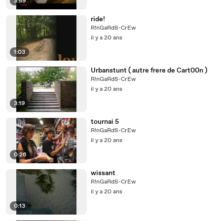
3:59
ride!
R!nGaRdS-CrEw
il y a 20 ans
1:03
Urbanstunt ( autre frere de Cart00n )
R!nGaRdS-CrEw
il y a 20 ans
3:19
tournai 5
R!nGaRdS-CrEw
il y a 20 ans
0:26
wissant
R!nGaRdS-CrEw
il y a 20 ans
0:13