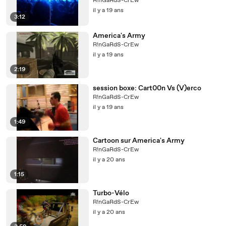
R!nGaRdS-CrEw
il y a 19 ans
3:12
America's Army
R!nGaRdS-CrEw
il y a 19 ans
2:19
session boxe: Cart00n Vs (V)erco
R!nGaRdS-CrEw
il y a 19 ans
1:49
Cartoon sur America's Army
R!nGaRdS-CrEw
il y a 20 ans
1:15
Turbo-Vélo
R!nGaRdS-CrEw
il y a 20 ans