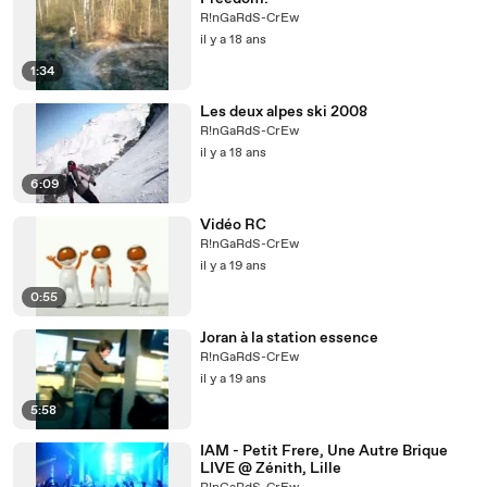
R!nGaRdS-CrEw
il y a 18 ans
1:34
Les deux alpes ski 2008
R!nGaRdS-CrEw
il y a 18 ans
6:09
Vidéo RC
R!nGaRdS-CrEw
il y a 19 ans
0:55
Joran à la station essence
R!nGaRdS-CrEw
il y a 19 ans
5:58
IAM - Petit Frere, Une Autre Brique
LIVE @ Zénith, Lille