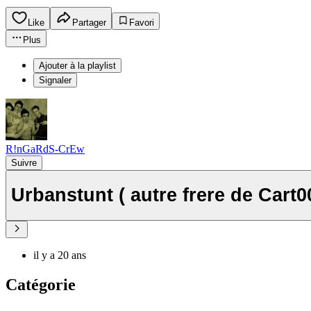
Like
Partager
Favori
Plus
Ajouter à la playlist
Signaler
R!nGaRdS-CrEw
Suivre
Urbanstunt ( autre frere de Cart0
il y a 20 ans
Catégorie