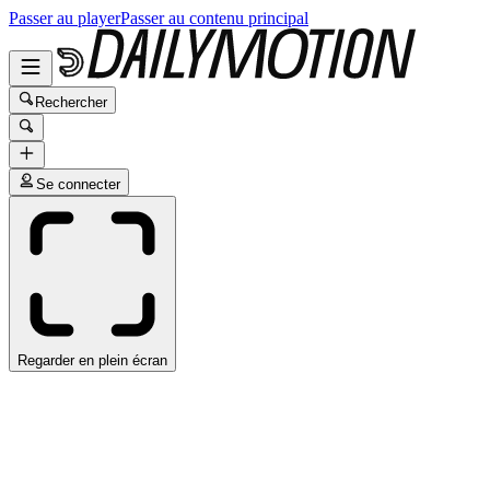
Passer au player
Passer au contenu principal
Rechercher
Se connecter
Regarder en plein écran