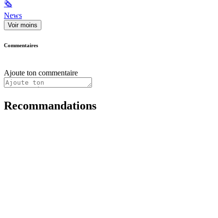
🗞
News
Voir moins
Commentaires
Ajoute ton commentaire
Recommandations