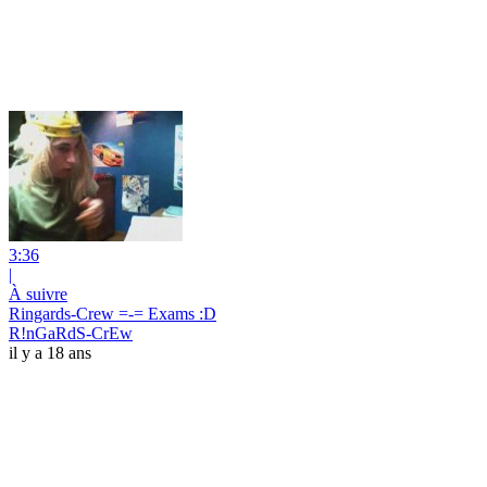
3:36
|
À suivre
Ringards-Crew =-= Exams :D
R!nGaRdS-CrEw
il y a 18 ans