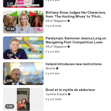
il y a 3 ans
2:36
Brittany Snow Judges Her Characters,
from 'The Hunting Wives' to 'Pitch
Perfect'
SELF Magazine
il y a 9 mois
17:44
Paralympic Swimmer Jessica Long on
Navigating Post-Competition Lows
SELF Magazine
il y a 2 ans
3:56
Ireland introduces new restrictions
Wochit
il y a 5 ans
1:08
Bruel et le mythe du séducteur
Cynthia Enparle
il y a 2 mois
1:45