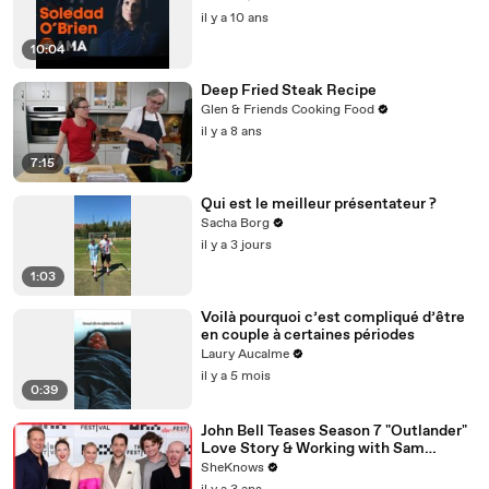
il y a 10 ans
10:04
Deep Fried Steak Recipe
Glen & Friends Cooking Food
il y a 8 ans
7:15
Qui est le meilleur présentateur ?
Sacha Borg
il y a 3 jours
1:03
Voilà pourquoi c’est compliqué d’être
en couple à certaines périodes
Laury Aucalme
il y a 5 mois
0:39
John Bell Teases Season 7 "Outlander"
Love Story & Working with Sam
Heughan, Caitríona Balfe & Mark Lewis
SheKnows
Jones