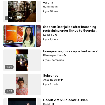
valona
domi molin
il y a 20 ans
0:13
Stephen Bear jailed after breaching
restraining order linked to Georgia
Harrison
Local TV
il y a 2 jours
0:45
Pourquoi les jours s'appellent ainsi ?
Pierrespectives
il y a 5 semaines
1:24
Subscribe
Antoine Delp
il y a 3 mois
1:09
Reddit AMA: Soledad O'Brien
Reddit