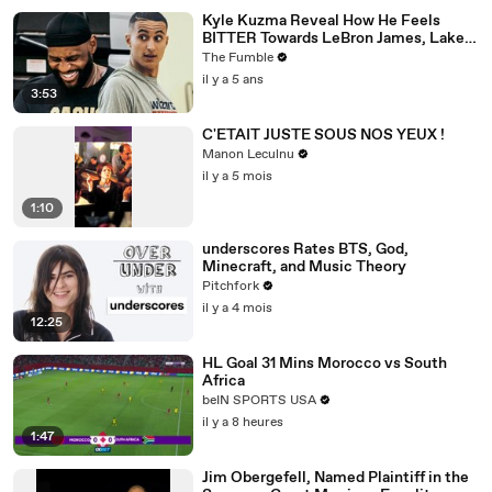
Kyle Kuzma Reveal How He Feels
BITTER Towards LeBron James, Lakers
After Getting Traded To Wizards
The Fumble
il y a 5 ans
3:53
C'ETAIT JUSTE SOUS NOS YEUX !
Manon Leculnu
il y a 5 mois
1:10
underscores Rates BTS, God,
Minecraft, and Music Theory
Pitchfork
il y a 4 mois
12:25
HL Goal 31 Mins Morocco vs South
Africa
beIN SPORTS USA
il y a 8 heures
1:47
Jim Obergefell, Named Plaintiff in the