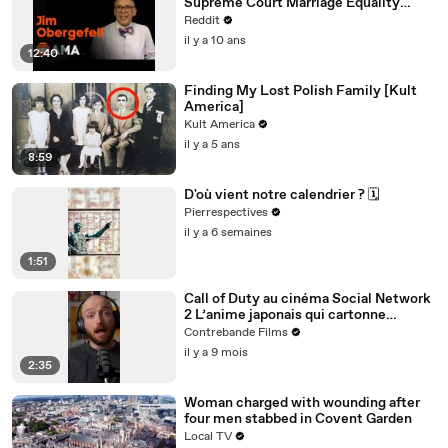
Supreme Court Marriage Equality
Case, Ask Me Anything!
Reddit
il y a 10 ans
12:40
Finding My Lost Polish Family [Kult
America]
Kult America
il y a 5 ans
8:59
D'où vient notre calendrier ? 🗓️
Pierrespectives
il y a 6 semaines
1:51
Call of Duty au cinéma Social Network
2 L’anime japonais qui cartonne
comme jamaisC’est les 3 actus ciné de
Contrebande Films
cette semaine
il y a 9 mois
2:35
Woman charged with wounding after
four men stabbed in Covent Garden
Local TV