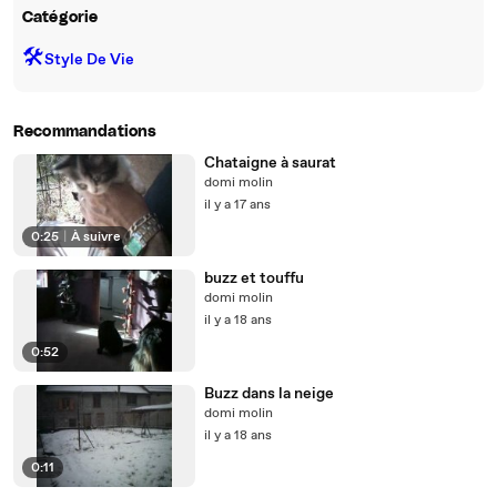
Catégorie
🛠️
Style De Vie
Recommandations
Chataigne à saurat
domi molin
il y a 17 ans
0:25
|
À suivre
buzz et touffu
domi molin
il y a 18 ans
0:52
Buzz dans la neige
domi molin
il y a 18 ans
0:11