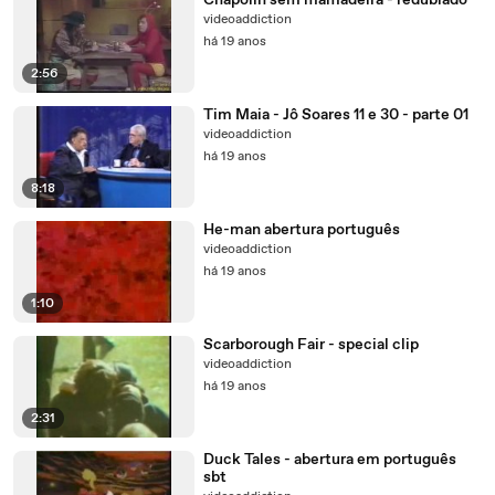
Chapolin sem mamadeira - redublado
videoaddiction
há 19 anos
2:56
Tim Maia - Jô Soares 11 e 30 - parte 01
videoaddiction
há 19 anos
8:18
He-man abertura português
videoaddiction
há 19 anos
1:10
Scarborough Fair - special clip
videoaddiction
há 19 anos
2:31
Duck Tales - abertura em português
sbt