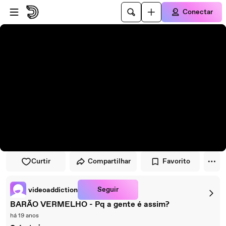
Pular para o player
Ir para o conteúdo principal
Conectar
Curtir
Compartilhar
Favorito
Seguir
videoaddiction
BARÃO VERMELHO - Pq a gente é assim?
há 19 anos