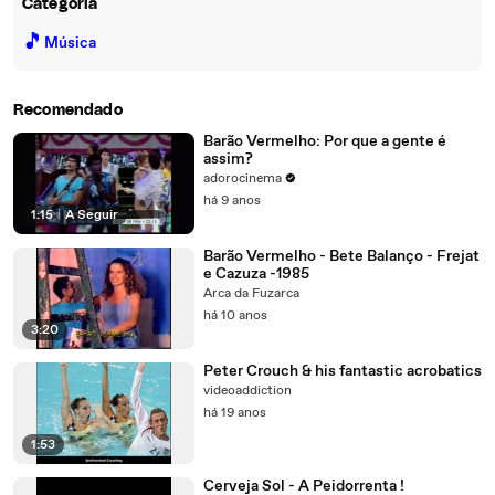
Categoria
🎵
Música
Recomendado
Barão Vermelho: Por que a gente é
assim?
adorocinema
há 9 anos
1:15
|
A Seguir
Barão Vermelho - Bete Balanço - Frejat
e Cazuza -1985
Arca da Fuzarca
há 10 anos
3:20
Peter Crouch & his fantastic acrobatics
videoaddiction
há 19 anos
1:53
Cerveja Sol - A Peidorrenta !