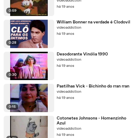
videoaddiction
há 19 anos
0:59
William Bonner na verdade é Clodovil
videoaddiction
há 19 anos
0:28
Desodorante Vinólia 1990
videoaddiction
há 19 anos
0:30
Pastilhas Vick - Bichinho do rran rran
videoaddiction
há 19 anos
0:15
Cotonetes Johnsons - Homenzinho
Azul
videoaddiction
há 19 anos