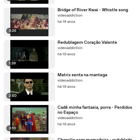
Bridge of River Kwai - Whistle song
videoaddiction
há 19 anos
3:25
Redublagem Coração Valente
videoaddiction
há 19 anos
1:39
Matrix senta na mantega
videoaddiction
há 19 anos
2:50
Cadê minha fantasia, porra - Perdidos
no Espaço
videoaddiction
há 19 anos
3:10