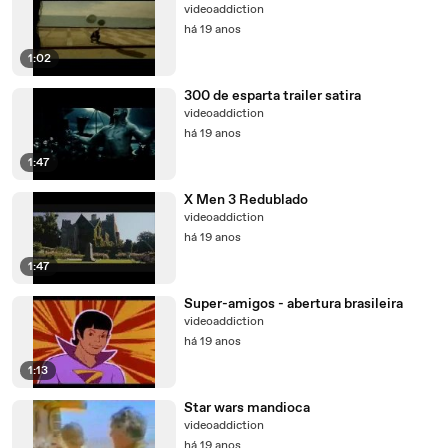
videoaddiction
há 19 anos
1:02
300 de esparta trailer satira
videoaddiction
há 19 anos
1:47
X Men 3 Redublado
videoaddiction
há 19 anos
1:47
Super-amigos - abertura brasileira
videoaddiction
há 19 anos
1:13
Star wars mandioca
videoaddiction
há 19 anos