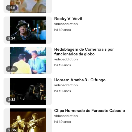
1:36
Rocky VI Vovô
videoaddiction
há 19 anos
2:24
Redublagem de Comerciais por
funcionários da globo
videoaddiction
há 19 anos
3:38
Homem Aranha 3 - O fungo
videoaddiction
há 19 anos
2:32
Clipe Humorado de Faroeste Caboclo
videoaddiction
há 19 anos
9:05