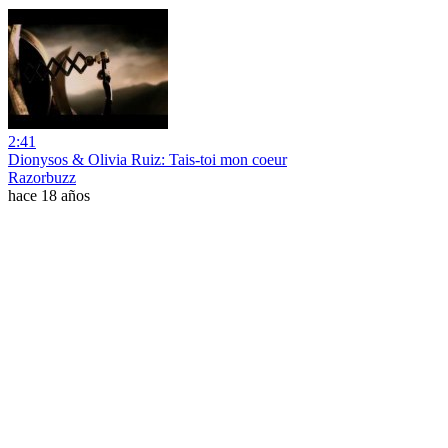
2:41
Dionysos & Olivia Ruiz: Tais-toi mon coeur
Razorbuzz
hace 18 años