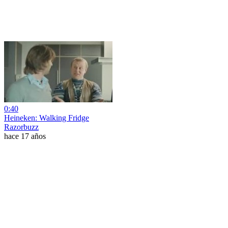
0:40
Heineken: Walking Fridge
Razorbuzz
hace 17 años