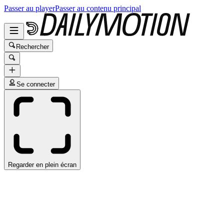
Passer au player
Passer au contenu principal
Rechercher
Se connecter
Regarder en plein écran