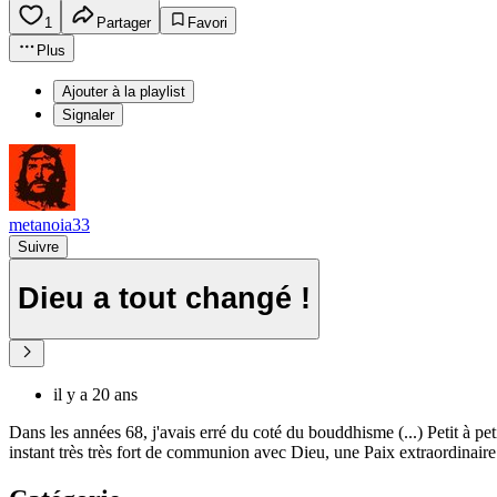
1
Partager
Favori
Plus
Ajouter à la playlist
Signaler
metanoia33
Suivre
Dieu a tout changé !
il y a 20 ans
Dans les années 68, j'avais erré du coté du bouddhisme (...) Petit à peti
instant très très fort de communion avec Dieu, une Paix extraordinaire 