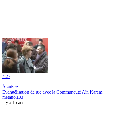
4:27
|
À suivre
Evangélisation de rue avec la Communauté Aïn Karem
metanoia33
il y a 15 ans