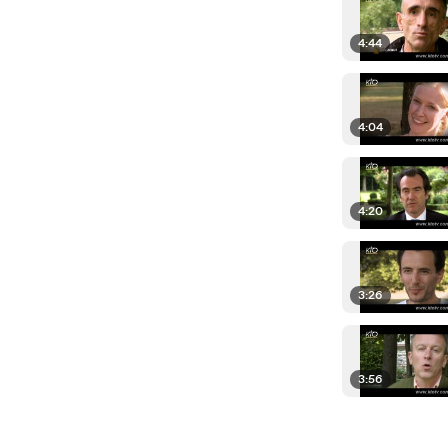
4:44
4:04
4:20
3:26
3:56