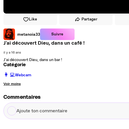
Like
Partager
Suivre
metanoia33
J'ai découvert Dieu, dans un café !
il y a 16 ans
J'ai découvert Dieu, dans un bar !
Catégorie
️👩‍💻️
Webcam
Voir moins
Commentaires
Ajoute
ton
commentaire