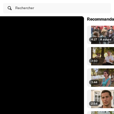
Rechercher
Recommanda
4:27
|
À suivre
3:50
3:44
2:54