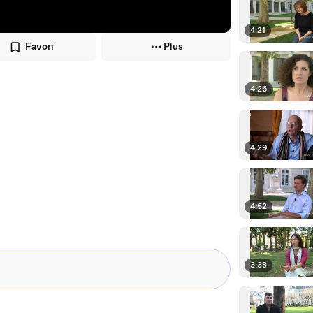
4:21
Favori
Plus
4:26
4:29
4:52
3:38