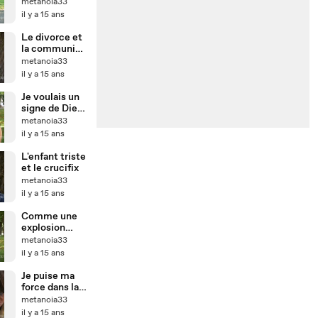
finir avec la
metanoia33
vie
il y a 15 ans
Le divorce et
la communion
de désir
metanoia33
il y a 15 ans
Je voulais un
signe de Dieu
!
metanoia33
il y a 15 ans
L'enfant triste
et le crucifix
metanoia33
il y a 15 ans
Comme une
explosion
nucléaire en
metanoia33
moi
il y a 15 ans
Je puise ma
force dans la
foi
metanoia33
il y a 15 ans