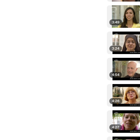
3:49
3:24
4:54
4:26
4:27