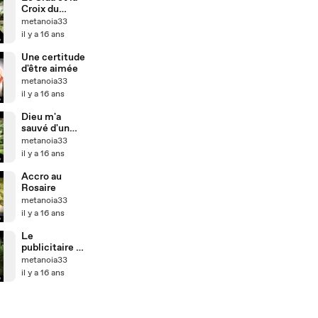
Croix du
Christ
metanoia33
il y a 16 ans
Une certitude
d'être aimée
metanoia33
il y a 16 ans
Dieu m'a
sauvé d'un
kidnapping
metanoia33
il y a 16 ans
Accro au
Rosaire
metanoia33
il y a 16 ans
Le
publicitaire et
les JMJ
metanoia33
il y a 16 ans