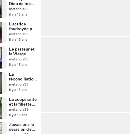
Dieu de me
guérir
metanoia33
il y a 15 ans
L'actrice
foudroyée par
la Paix du
metanoia33
Christ
il y a 15 ans
Le pasteur et
la Vierge
Marie
metanoia33
il y a 15 ans
La
réconciliation
impossible ?
metanoia33
il y a 15 ans
La coopérante
et la fillette
abandonnée
metanoia33
il y a 15 ans
J'avais pris la
décision d'en