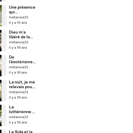
Une présence
qui
m'accompagn
metanoia33
e chaque jour
il y a 15 ans
Dieu m'a
libéré de la
tristesse
metanoia33
il y a 16 ans
De
l'ésotérisme
égyptien, à
metanoia33
l'adoration
il y a 16 ans
eucharistique
La nuit, je me
relevais pour
lire la Bible
metanoia33
il y a 16 ans
La
luthérienne et
l'Eucharistie
metanoia33
il y a 16 ans
Le Sida et la