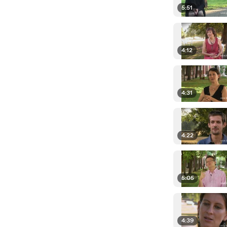
5:51
4:12
4:31
4:22
5:05
4:39