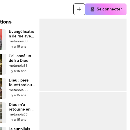
Se connecter
tions
Evangélisatio
n de rue avec
la
metanoia33
Communauté
il y a 15 ans
Aïn Karem
J'ai lancé un
défi à Dieu
metanoia33
il y a 15 ans
Dieu : père
fouettard ou
Papa ?
metanoia33
il y a 15 ans
Dieu m'a
retourné en
trois jours
metanoia33
il y a 15 ans
Je suppliais