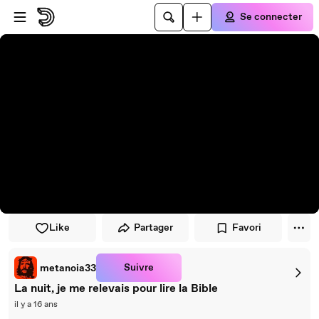
Passer au player
Passer au contenu principal
Se connecter
Like
Partager
Favori
Suivre
metanoia33
La nuit, je me relevais pour lire la Bible
il y a 16 ans