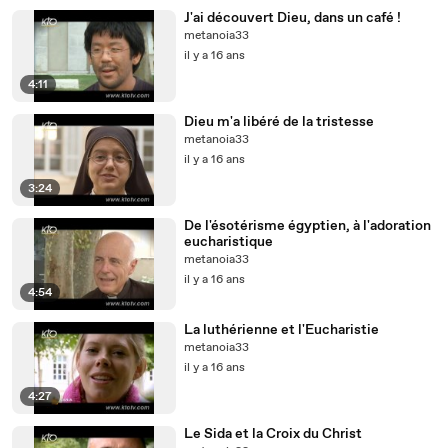
J'ai découvert Dieu, dans un café !
metanoia33
il y a 16 ans
4:11
Dieu m'a libéré de la tristesse
metanoia33
il y a 16 ans
3:24
De l'ésotérisme égyptien, à l'adoration
eucharistique
metanoia33
il y a 16 ans
4:54
La luthérienne et l'Eucharistie
metanoia33
il y a 16 ans
4:27
Le Sida et la Croix du Christ