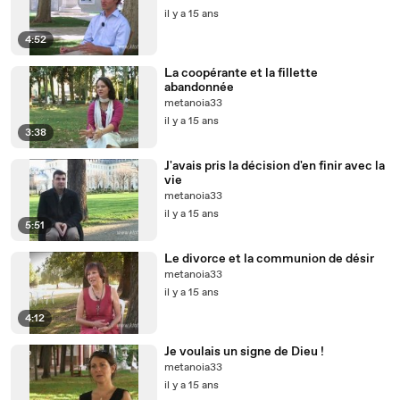
il y a 15 ans
4:52
La coopérante et la fillette
abandonnée
metanoia33
il y a 15 ans
3:38
J'avais pris la décision d'en finir avec la
vie
metanoia33
il y a 15 ans
5:51
Le divorce et la communion de désir
metanoia33
il y a 15 ans
4:12
Je voulais un signe de Dieu !
metanoia33
il y a 15 ans