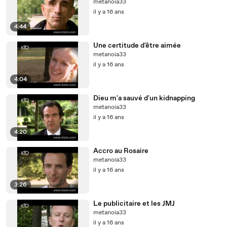
metanoia33
il y a 16 ans
4:44
Une certitude d'être aimée
metanoia33
il y a 16 ans
4:04
Dieu m'a sauvé d'un kidnapping
metanoia33
il y a 16 ans
4:20
Accro au Rosaire
metanoia33
il y a 16 ans
3:26
Le publicitaire et les JMJ
metanoia33
il y a 16 ans