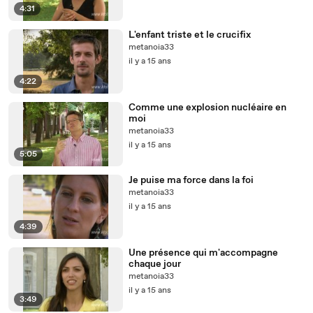
4:31
L'enfant triste et le crucifix
metanoia33
il y a 15 ans
4:22
Comme une explosion nucléaire en
moi
metanoia33
il y a 15 ans
5:05
Je puise ma force dans la foi
metanoia33
il y a 15 ans
4:39
Une présence qui m'accompagne
chaque jour
metanoia33
il y a 15 ans
3:49