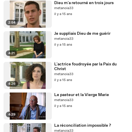
Dieu m'a retourné en trois jours
metanoia33
il y a 15 ans
2:54
Je suppliais Dieu de me guérir
metanoia33
il y a 15 ans
4:21
L'actrice foudroyée par la Paix du
Christ
metanoia33
il y a 15 ans
4:26
Le pasteur et la Vierge Marie
metanoia33
il y a 15 ans
4:29
La réconciliation impossible ?
metanoia33