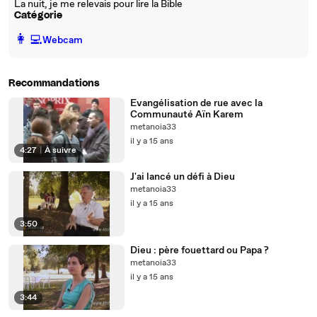
La nuit, je me relevais pour lire la Bible
Catégorie
️👩‍💻️
Webcam
Recommandations
Evangélisation de rue avec la
Communauté Aïn Karem
metanoia33
il y a 15 ans
4:27
|
À suivre
J'ai lancé un défi à Dieu
metanoia33
il y a 15 ans
3:50
Dieu : père fouettard ou Papa ?
metanoia33
il y a 15 ans
3:44