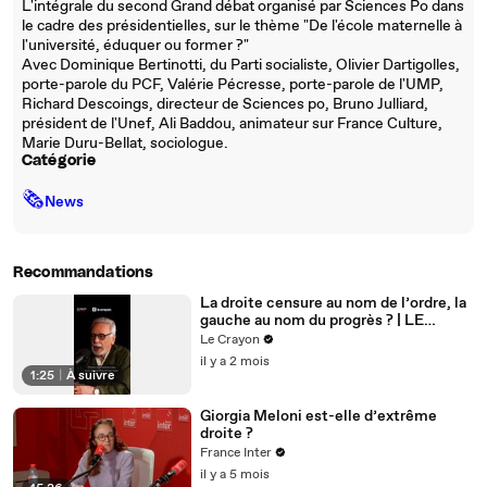
L'intégrale du second Grand débat organisé par Sciences Po dans
le cadre des présidentielles, sur le thème "De l'école maternelle à
l'université, éduquer ou former ?"
Avec Dominique Bertinotti, du Parti socialiste, Olivier Dartigolles,
porte-parole du PCF, Valérie Pécresse, porte-parole de l'UMP,
Richard Descoings, directeur de Sciences po, Bruno Julliard,
président de l'Unef, Ali Baddou, animateur sur France Culture,
Marie Duru-Bellat, sociologue.
Catégorie
🗞
News
Recommandations
La droite censure au nom de l’ordre, la
gauche au nom du progrès ? | LE
CRAYON
Le Crayon
il y a 2 mois
1:25
|
À suivre
Giorgia Meloni est-elle d’extrême
droite ?
France Inter
il y a 5 mois