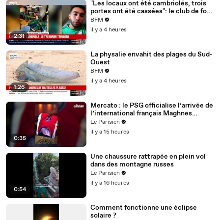
"Les locaux ont été cambriolés, trois
portes ont été cassées": le club de foot
de Champfleur victime d'un
BFM
cambriolage
il y a 4 heures
2:31
La physalie envahit des plages du Sud-
Ouest
BFM
il y a 4 heures
1:26
Mercato : le PSG officialise l’arrivée de
l’international français Maghnes
Akliouche
Le Parisien
il y a 15 heures
0:35
Une chaussure rattrapée en plein vol
dans des montagne russes
Le Parisien
il y a 16 heures
0:54
Comment fonctionne une éclipse
solaire ?