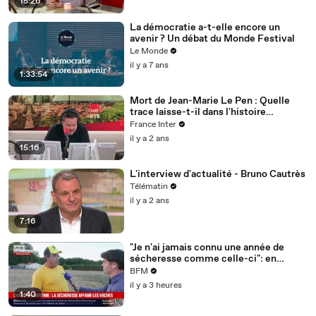
15:26
La démocratie a-t-elle encore un
avenir ? Un débat du Monde Festival
Le Monde
il y a 7 ans
1:33:54
Mort de Jean-Marie Le Pen : Quelle
trace laisse-t-il dans l'histoire
politique française ?
France Inter
il y a 2 ans
15:16
L'interview d'actualité - Bruno Cautrès
Télématin
il y a 2 ans
7:16
"Je n'ai jamais connu une année de
sécheresse comme celle-ci": en
Charente-Maritime, à cause de la
BFM
sécheresse, l'herbe de cette prairie
il y a 3 heures
n'est plus comestible pour les vaches
1:40
depuis le 1er juin