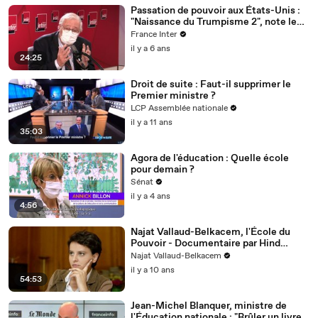
Passation de pouvoir aux États-Unis :
"Naissance du Trumpisme 2", note le
politologue Bertrand Badie
France Inter
il y a 6 ans
24:25
Droit de suite : Faut-il supprimer le
Premier ministre ?
LCP Assemblée nationale
il y a 11 ans
35:03
Agora de l'éducation : Quelle école
pour demain ?
Sénat
il y a 4 ans
4:56
Najat Vallaud-Belkacem, l'École du
Pouvoir - Documentaire par Hind
Meddeb
Najat Vallaud-Belkacem
il y a 10 ans
54:53
Jean-Michel Blanquer, ministre de
l'Éducation nationale : "Brûler un livre,