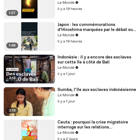
Le Monde
il y a 19 heures
1:57
Japon : les commémorations
d’Hiroshima marquées par le débat sur
l’arme nucléaire
Le Monde
il y a 19 heures
1:48
Indonésie : il y a encore des esclaves
sur cette île à côté de Bali
Le Monde
il y a 1 jour
3:18
Sumba, l’île aux esclaves indonésienne
Le Monde
il y a 1 jour
3:18
Ceuta : pourquoi la crise migratoire
interroge sur les relations
diplomatiques entre le Maroc et
Le Monde
l’Espagne ?
il y a 2 jours