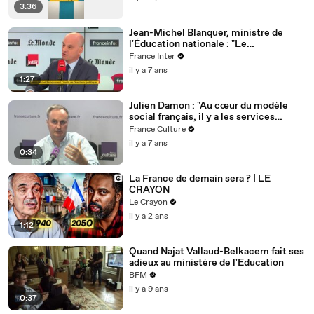
3:36
Jean-Michel Blanquer, ministre de
l'Éducation nationale : "Le
communautarisme est un phénomène
France Inter
qui s'est accentué depuis le début de la
il y a 7 ans
décennie. Nous sommes en train de
1:27
reprendre la main, mais la
déscolarisation est très forte."
Julien Damon : "Au cœur du modèle
social français, il y a les services
publics à la française, il y a l’Etat, et
France Culture
pour le servir, il faut des hauts
il y a 7 ans
fonctionnaires"
0:34
La France de demain sera ? | LE
CRAYON
Le Crayon
il y a 2 ans
1:12
Quand Najat Vallaud-Belkacem fait ses
adieux au ministère de l'Education
BFM
il y a 9 ans
0:37