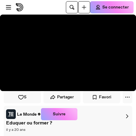
Passer au player
Passer au contenu principal
Se connecter
5
Partager
Favori
Suivre
Le Monde
Eduquer ou former ?
il y a 20 ans