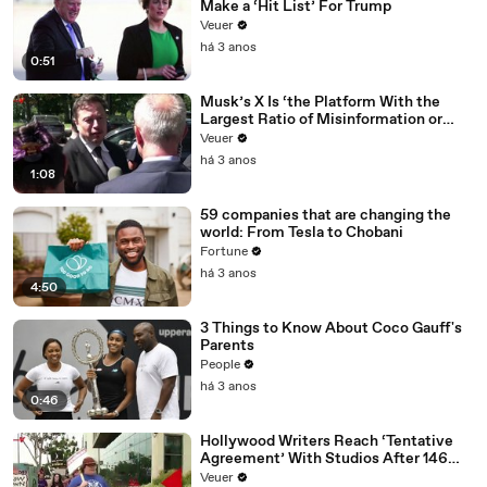
Make a ‘Hit List’ For Trump
Veuer
há 3 anos
0:51
Musk’s X Is ‘the Platform With the
Largest Ratio of Misinformation or
Disinformation’ Amongst All Social
Veuer
Media Platforms
há 3 anos
1:08
59 companies that are changing the
world: From Tesla to Chobani
Fortune
há 3 anos
4:50
3 Things to Know About Coco Gauff's
Parents
People
há 3 anos
0:46
Hollywood Writers Reach ‘Tentative
Agreement’ With Studios After 146
Day Strike
Veuer