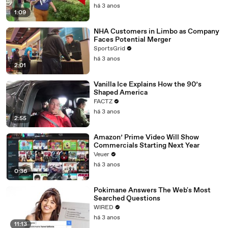
há 3 anos
1:09
NHA Customers in Limbo as Company
Faces Potential Merger
SportsGrid
há 3 anos
2:01
Vanilla Ice Explains How the 90’s
Shaped America
FACTZ
há 3 anos
2:55
Amazon’ Prime Video Will Show
Commercials Starting Next Year
Veuer
há 3 anos
0:36
Pokimane Answers The Web's Most
Searched Questions
WIRED
há 3 anos
11:13