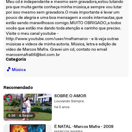
Meu cd é independente e mesmo sem gravadora,estou lutando
pra que muita gente conheça minha música,e sempre vou lutar
por isso mesmo sem gravadora.O mais importante é levar um
pouco de alegria e uma boa mensagem a vocês internautas,que
estão sendo maravilhosos comigo.MUITO OBRIGADO,a todos
vocês que estão me dando toda atenção e carinho que preciso.
Visite o meu canal youtube -
http://www.youtube.com/user/maframarco - e lá veja outras
músicas e vídeos de minha autoria. Música, letra e edição de
vídeo de Marcos Mafra. Gravei um cd, contato no email
marcosmafra66@bol.com.br
Categoria
🎵
Música
Recomendado
SOBRE O AMOR
Louvando Sempre
há 5 anos
5:36
|
A Seguir
É NATAL -Marcos Mafra - 2008