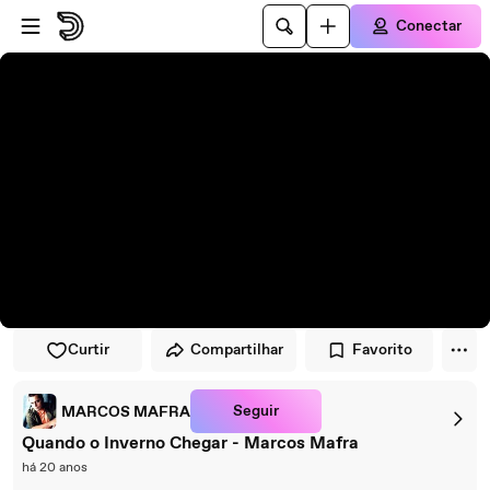
Pular para o player
Ir para o conteúdo principal
Conectar
Curtir
Compartilhar
Favorito
Seguir
MARCOS MAFRA
Quando o Inverno Chegar - Marcos Mafra
há 20 anos