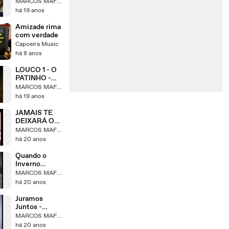
PATINHO -
MARCOS MAFRA
DUCK DANCE
há 19 anos
Amizade rima
com verdade
Capoeira Music
há 8 anos
LOUCO 1 - O
PATINHO -
CRAZY1-
MARCOS MAFRA
LITTLE DUCK
há 19 anos
JAMAIS TE
DEIXARÁ O
AMOR -
MARCOS MAFRA
MARCOS
há 20 anos
MAFRA
Quando o
Inverno
Chegar -
MARCOS MAFRA
Marcos Mafra
há 20 anos
Juramos
Juntos -
Marcos Mafra
MARCOS MAFRA
há 20 anos