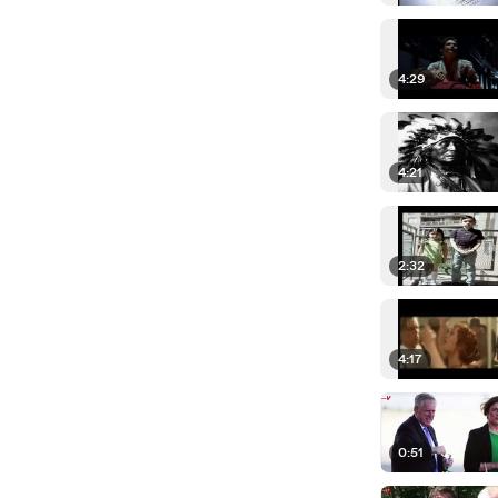
4:29
4:21
2:32
4:17
0:51