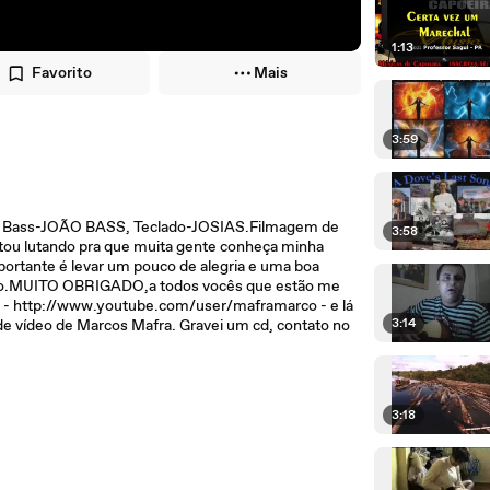
1:13
Favorito
Mais
3:59
 Bass-JOÃO BASS, Teclado-JOSIAS.Filmagem de
3:58
u lutando pra que muita gente conheça minha
ortante é levar um pouco de alegria e uma boa
igo.MUITO OBRIGADO,a todos vocês que estão me
be - http://www.youtube.com/user/maframarco - e lá
3:14
 de vídeo de Marcos Mafra. Gravei um cd, contato no
3:18