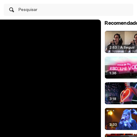
Pesquisar
Recomendad
2:53
|
A Seguir
1:36
3:18
2:33