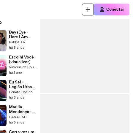
Conectar
o
DaysEye -
Here I Am
(#Rockin'!)
Rabbit TV
há 8 anos
Escolhi Você
(visualizer)
Vinícius de Souza
há 1 ano
Eu Sei -
Legião Urbana
(Cover)
Renato Coelho
há 5 anos
Marilia
Mendonça -
Estranho
CANAL MT
há 5 anos
Certa vez um