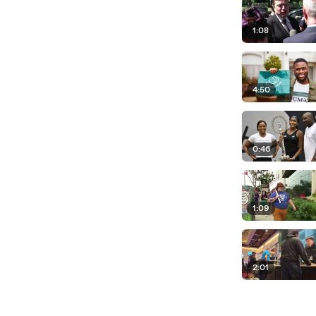
1:08
4:50
0:46
1:09
2:01