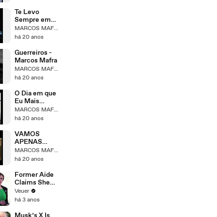
Te Levo
Sempre em
Mim Amor-
MARCOS MAFRA
Marcos Mafra
há 20 anos
Guerreiros -
Marcos Mafra
MARCOS MAFRA
há 20 anos
O Dia em que
Eu Mais
Chorei/Marco
MARCOS MAFRA
s Mafra
há 20 anos
VAMOS
APENAS
SONHAR -
MARCOS MAFRA
MARCOS
há 20 anos
MAFRA
Former Aide
Claims She
Was Asked to
Veuer
Make a ‘Hit
há 3 anos
List’ For
Trump
Musk’s X Is