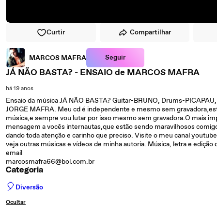
Curtir
Compartilhar
Seguir
MARCOS MAFRA
JÁ NÃO BASTA? - ENSAIO de MARCOS MAFRA
há 19 anos
Ensaio da música JÁ NÃO BASTA? Guitar-BRUNO, Drums-PICAPAU,
JORGE MAFRA. Meu cd é independente e mesmo sem gravadora,esto
música,e sempre vou lutar por isso mesmo sem gravadora.O mais imp
mensagem a vocês internautas,que estão sendo maravilhosos com
dando toda atenção e carinho que preciso. Visite o meu canal youtu
veja outras músicas e vídeos de minha autoria. Música, letra e edição
email
marcosmafra66@bol.com.br
Categoria
🎈
Diversão
Ocultar