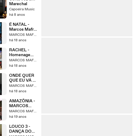
Marechal
Capoeira Music
há 8 anos
É NATAL -
Marcos Mafra
- 2008
MARCOS MAFRA
há 18 anos
RACHEL -
Homenagem à
RACHEL
MARCOS MAFRA
CORRIE -
há 18 anos
Marcos Mafra
ONDE QUER
QUE EU VÁ -
Marcos Mafra
MARCOS MAFRA
- 2008
há 18 anos
AMAZÔNIA -
MARCOS
MAFRA -
MARCOS MAFRA
2007
há 19 anos
LOUCO 3 -
DANÇA DO