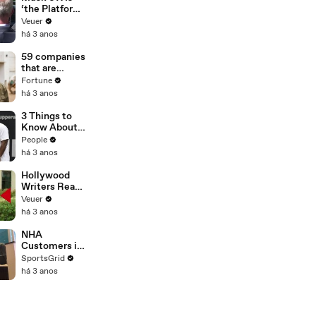
‘the Platform
With the
Veuer
Largest Ratio
há 3 anos
of
Misinformatio
59 companies
n or
that are
Disinformatio
changing the
Fortune
n’ Amongst
world: From
há 3 anos
All Social
Tesla to
Media
Chobani
3 Things to
Platforms
Know About
Coco Gauff's
People
Parents
há 3 anos
Hollywood
Writers Reach
‘Tentative
Veuer
Agreement’
há 3 anos
With Studios
After 146 Day
NHA
Strike
Customers in
Limbo as
SportsGrid
Company
há 3 anos
Faces
Potential
Merger