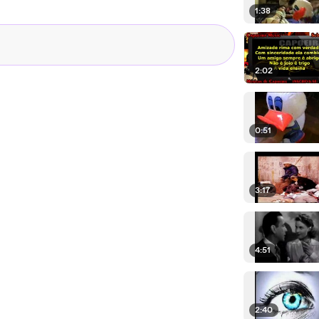
1:38
2:02
0:51
3:17
4:51
2:40