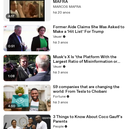
MAFRA
MARCOS MAFRA
há 20 anos
4:17
Former Aide Claims She Was Asked to
Make a ‘Hit List’ For Trump
Veuer
há 3 anos
0:51
Musk’s X Is ‘the Platform With the
Largest Ratio of Misinformation or
Disinformation’ Amongst All Social
Veuer
Media Platforms
há 3 anos
1:08
59 companies that are changing the
world: From Tesla to Chobani
Fortune
há 3 anos
4:50
3 Things to Know About Coco Gauff's
Parents
People