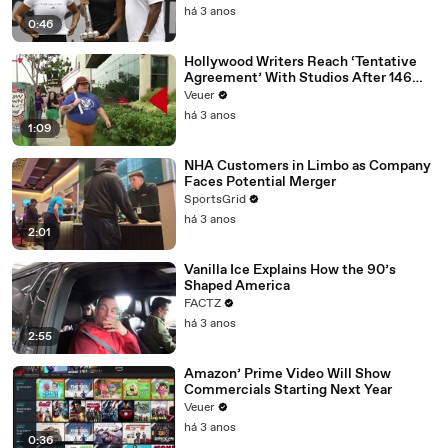
há 3 anos
0:46
Hollywood Writers Reach ‘Tentative
Agreement’ With Studios After 146
Day Strike
Veuer
há 3 anos
1:09
NHA Customers in Limbo as Company
Faces Potential Merger
SportsGrid
há 3 anos
2:01
Vanilla Ice Explains How the 90’s
Shaped America
FACTZ
há 3 anos
2:55
Amazon’ Prime Video Will Show
Commercials Starting Next Year
Veuer
há 3 anos
0:36