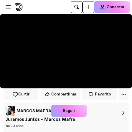
Pular para o player
Ir para o conteúdo principal
Conectar
Curtir
Compartilhar
Favorito
Seguir
MARCOS MAFRA
Juramos Juntos - Marcos Mafra
há 20 anos