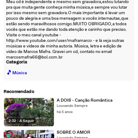
Meu cd é independente e mesmo sem gravadora,estou lutando
pra que muita gente conheça minha música,e sempre vou lutar
por isso mesmo sem gravadora.O mais importante é levar um
pouco de alegria e uma boa mensagem a vocês internautas,que
estão sendo maravilhosos comigo.MUITO OBRIGADO,a todos
vocês que estão me dando toda atenção e carinho que preciso.
Visite o meu canal youtube -
http://www.youtube.com/user/maframarco - e lá veja outras
músicas e vídeos de minha autoria. Música, letra e edição de
vídeo de Marcos Mafra. Gravei um cd, contato no email
marcosmafra66@bol.com.br
Categoria
🎵
Música
Recomendado
A DOIS - Canção Romântica
Louvando Sempre
há 5 anos
2:32
|
A Seguir
SOBRE O AMOR