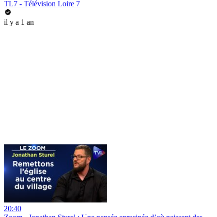
TL7 - Télévision Loire 7
il y a 1 an
20:40