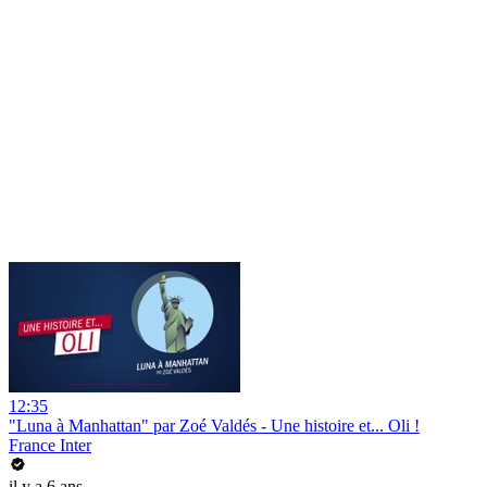
12:35
"Luna à Manhattan" par Zoé Valdés - Une histoire et... Oli !
France Inter
il y a 6 ans