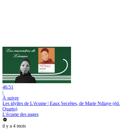
46:51
|
À suivre
Les idylles de L'écume | Eaux Secrètes, de Marie Ndiaye (éd.
Quarto)
L'écume des pages
il y a 4 mois