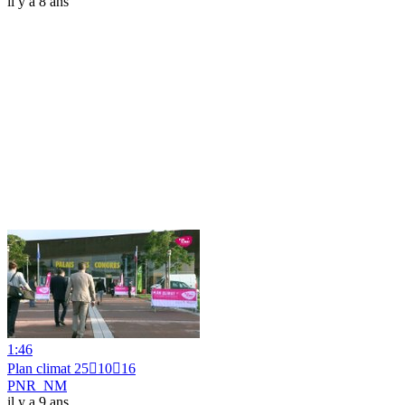
il y a 8 ans
1:46
Plan climat 251016
PNR_NM
il y a 9 ans