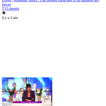
Zoom - Jonathan Sturel : Une pensée enracinée d’où naissent des
forces
TVLibertés
il y a 3 ans