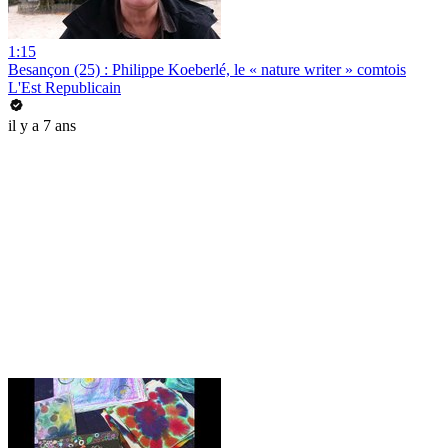
1:15
Besançon (25) : Philippe Koeberlé, le « nature writer » comtois
L'Est Republicain
il y a 7 ans