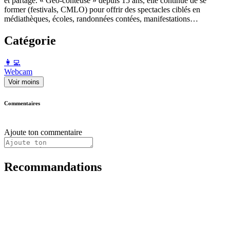
et partage. « Géo-conteuse » depuis 15 ans, elle continue de se
former (festivals, CMLO) pour offrir des spectacles ciblés en
médiathèques, écoles, randonnées contées, manifestations…
Catégorie
️👩‍💻️
Webcam
Voir moins
Commentaires
Ajoute ton commentaire
Recommandations