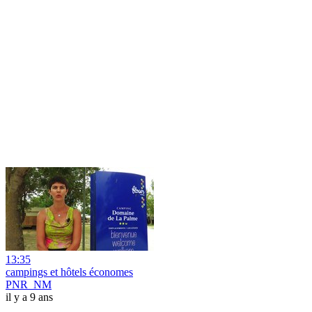
13:35
campings et hôtels économes
PNR_NM
il y a 9 ans