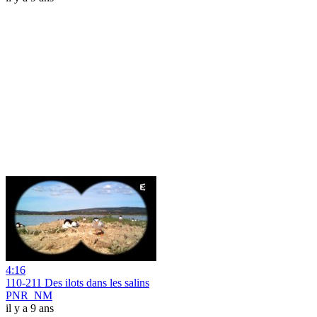
4:16
110-211 Des ilots dans les salins
PNR_NM
il y a 9 ans