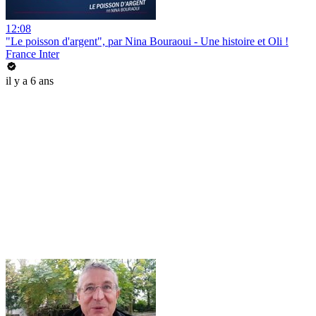
12:08
"Le poisson d'argent", par Nina Bouraoui - Une histoire et Oli !
France Inter
il y a 6 ans