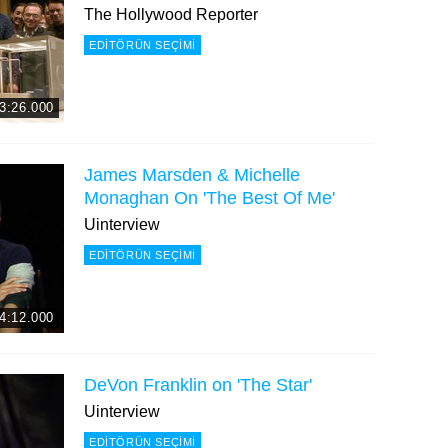
The Hollywood Reporter
EDITÖRÜN SEÇIMI
3:26.000
James Marsden & Michelle
Monaghan On 'The Best Of Me'
Uinterview
EDITÖRÜN SEÇIMI
4:12.000
DeVon Franklin on 'The Star'
Uinterview
EDITÖRÜN SEÇIMI