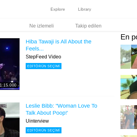
Explore
Library
Ne izlemeli
Takip edilen
En po
Hiba Tawaji is All About the
Feels...
StepFeed Video
EDITÖRÜN SEÇIMI
1:15.000
Leslie Bibb: "Woman Love To
Talk About Poop!'
Uinterview
EDITÖRÜN SEÇIMI