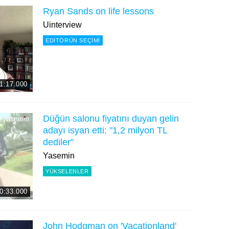
Ryan Sands on life lessons
Uinterview
EDITÖRÜN SEÇIMI
1:17.000
Düğün salonu fiyatını duyan gelin
adayı isyan etti: "1,2 milyon TL
dediler"
Yasemin
YÜKSELENLER
0:33.000
John Hodgman on 'Vacationland'