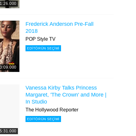
1:26.000
Frederick Anderson Pre-Fall
2018
POP Style TV
EDITÖRÜN SEÇIMI
3:09.000
Vanessa Kirby Talks Princess
Margaret, 'The Crown' and More |
In Studio
The Hollywood Reporter
EDITÖRÜN SEÇIMI
5:31.000