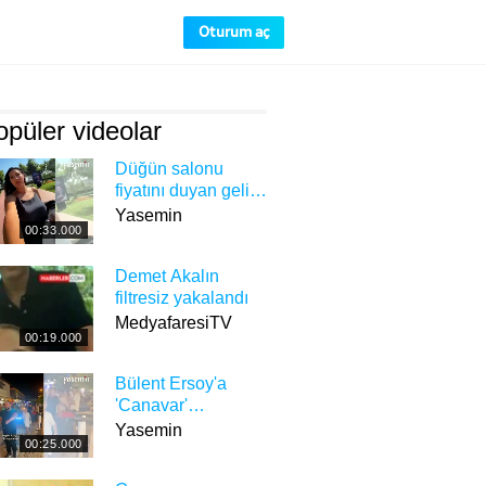
Oturum aç
püler videolar
Düğün salonu
fiyatını duyan gelin
adayı isyan etti:
Yasemin
00:33.000
"1,2 milyon TL
dediler"
Demet Akalın
filtresiz yakalandı
MedyafaresiTV
00:19.000
Bülent Ersoy'a
'Canavar'
benzetmesi! Sosyal
Yasemin
00:25.000
medyada tepki
çekti