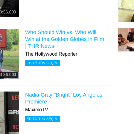
0:56.000
Who Should Win vs. Who Will
Win at the Golden Globes in Film
| THR News
The Hollywood Reporter
EDITÖRÜN SEÇIMI
3:36.000
Nadia Gray "Bright" Los Angeles
Premiere
MaximoTV
EDITÖRÜN SEÇIMI