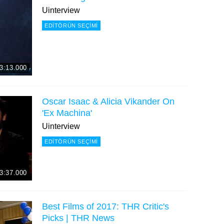
Uinterview
EDITÖRÜN SEÇIMI
3:13.000
Oscar Isaac & Alicia Vikander On
'Ex Machina'
Uinterview
EDITÖRÜN SEÇIMI
3:37.000
Best Films of 2017: THR Critic's
Picks | THR News