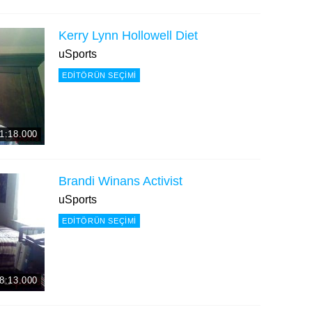
Kerry Lynn Hollowell Diet
uSports
EDITÖRÜN SEÇIMI
1:18.000
Brandi Winans Activist
uSports
EDITÖRÜN SEÇIMI
8:13.000