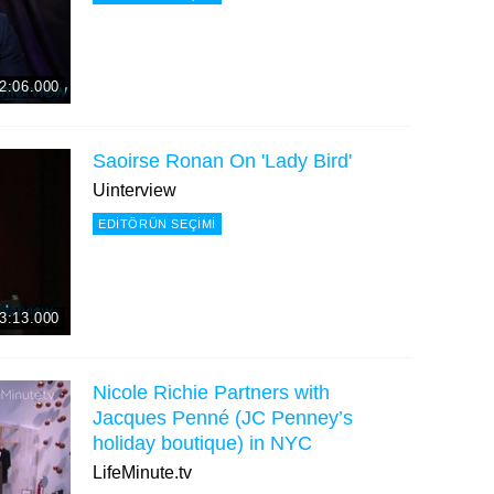
2:06.000
Saoirse Ronan On 'Lady Bird'
Uinterview
EDITÖRÜN SEÇIMI
3:13.000
Nicole Richie Partners with
Jacques Penné (JC Penney’s
holiday boutique) in NYC
LifeMinute.tv