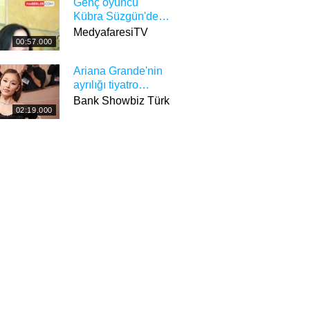
Genç oyuncu
Kübra Süzgün'den
Erdoğan'a çağrı:
MedyafaresiTV
00:57.000
Geceleri
uyuyamıyorum
Ariana Grande'nin
ayrılığı tiyatro
yöneticilerini 'çok
Bank Showbiz Türk
02:19.000
zor durumda' bıraktı