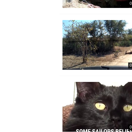
0
0
0