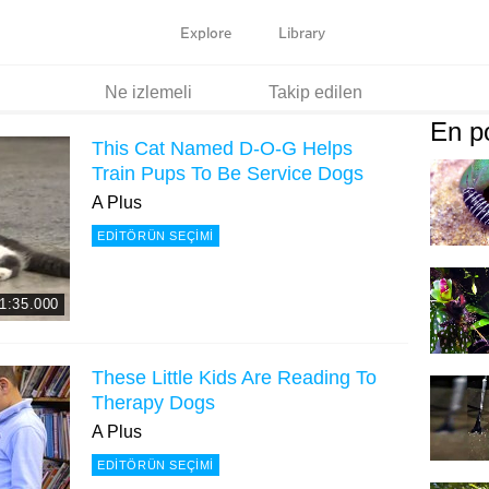
Explore
Library
Ne izlemeli
Takip edilen
En po
This Cat Named D-O-G Helps
Train Pups To Be Service Dogs
A Plus
EDITÖRÜN SEÇIMI
1:35.000
These Little Kids Are Reading To
Therapy Dogs
A Plus
EDITÖRÜN SEÇIMI