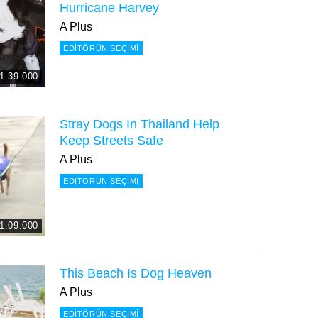
Hurricane Harvey
A Plus
EDITÖRÜN SEÇIMI
1:39.000
Stray Dogs In Thailand Help
Keep Streets Safe
A Plus
EDITÖRÜN SEÇIMI
1:09.000
This Beach Is Dog Heaven
A Plus
EDITÖRÜN SEÇIMI