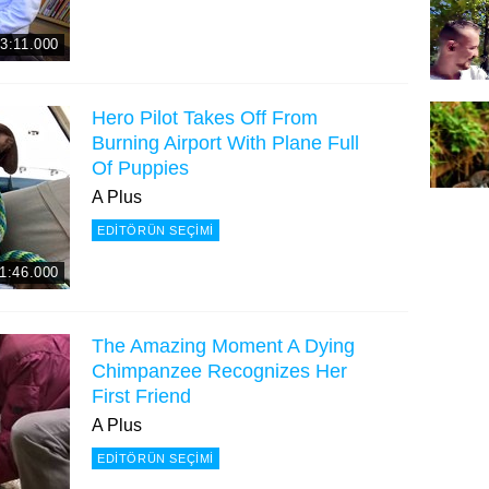
3:11.000
Hero Pilot Takes Off From
Burning Airport With Plane Full
Of Puppies
A Plus
EDITÖRÜN SEÇIMI
1:46.000
The Amazing Moment A Dying
Chimpanzee Recognizes Her
First Friend
A Plus
EDITÖRÜN SEÇIMI