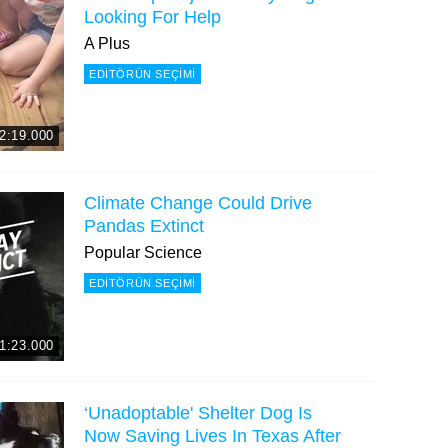
Looking For Help
A Plus
EDITÖRÜN SEÇIMI
2:19.000
Climate Change Could Drive
Pandas Extinct
Popular Science
EDITÖRÜN SEÇIMI
1:23.000
‘Unadoptable' Shelter Dog Is
Now Saving Lives In Texas After