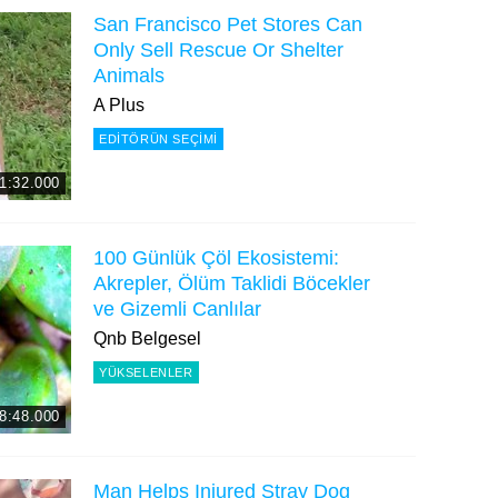
San Francisco Pet Stores Can
Only Sell Rescue Or Shelter
Animals
A Plus
EDITÖRÜN SEÇIMI
1:32.000
100 Günlük Çöl Ekosistemi:
Akrepler, Ölüm Taklidi Böcekler
ve Gizemli Canlılar
Qnb Belgesel
YÜKSELENLER
8:48.000
Man Helps Injured Stray Dog