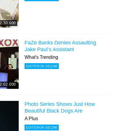
2:30.000
FaZe Banks Denies Assaulting
Jake Paul’s Assistant
What's Trending
EDITÖRÜN SEÇIMI
2:02.000
Photo Series Shows Just How
Beautiful Black Dogs Are
A Plus
EDITÖRÜN SEÇIMI