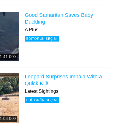
Good Samaritan Saves Baby
Duckling
A Plus
EDITÖRÜN SEÇIMI
1:41.000
Leopard Surprises Impala With a
Quick Kill!
Latest Sightings
EDITÖRÜN SEÇIMI
1:03.000