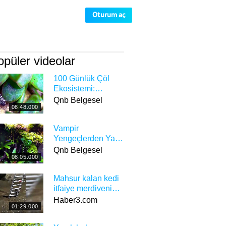
Oturum aç
püler videolar
100 Günlük Çöl
Ekosistemi:
Akrepler, Ölüm
Qnb Belgesel
08:48.000
Taklidi Böcekler ve
Gizemli Canlılar
Vampir
Yengeçlerden Yas
Tutan Gekolara:
Qnb Belgesel
08:05.000
Yaşayan Bir
Ekosistemin
Mahsur kalan kedi
Doğuşu
itfaiye merdivenini
görünce öyle bir
Haber3.com
01:29.000
şey yaptı ki