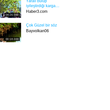
Yaralı bulup
iyileştirdiği karga
Ceksın artık
Haber3.com
04:26.000
yanından bir an bile
olsun ayrılmıyor!
Çok Güzel bir söz
Bayvolkan06
00:18.000