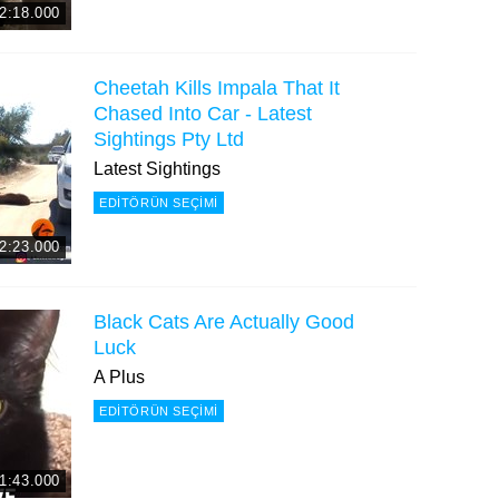
2:18.000
Cheetah Kills Impala That It
Chased Into Car - Latest
Sightings Pty Ltd
Latest Sightings
EDITÖRÜN SEÇIMI
2:23.000
Black Cats Are Actually Good
Luck
A Plus
EDITÖRÜN SEÇIMI
1:43.000