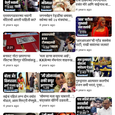
राज ठाकरेंच्या निर्णयानंतर
वसंत मोरे आणि साईनाथ बाबर
3:45
2:50
जेव्हा आमनेसामने
4 years ago
प्रतापगडावरच्या भवानी
जगनमोहन रेड्डींचा धमाका;
मंदिराची आरती पाहिली का?
सर्वच्या सर्व २४ मंत्र्यांचा
राजीनामा घेतला; जनतेला
4 years ago
4 years ago
दिलेला शब्द पाळला
2:09
‘आरआरआर’ची ग्रँड सक्सेस
पार्टी; राखी सावंतचा जलवा!
2:21
1:38
4 years ago
बनावट नोटा छापणाऱ्या
'मला डान्स करायचा आहे';
रॅकेटचा शिरपूर पोलिसांकडून
KKRच्या मॅचनंतर शाहरुखची
पर्दाफाश
पोस्ट व्हायरल
4 years ago
4 years ago
2:43
गुरुद्वारात आल्यावर कलगीचं
वजन कमी भरलं; पुन्हा
1:28
2:55
पंजाबला गेला, साडे चार
4 years ago
कोटींचा मुकुट आणला
'सोमय्या मला खूप घाबरतो...';
सईचं पहिलं लग्न दोन वर्षात
चंद्रकांत खैरेंनी उडवली
मोडलं; आता मिस्ट्री मॅनमुळे
सोमय्यांची खिल्ली
तिची पुन्हा चर्चाय
4 years ago
4 years ago
2:55