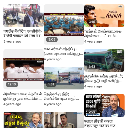
0:16
3:15
नगालैंड में वोटिंग, एनडीपीपी-
"எங்கள் அண்ணாமலை
बीजेपी गठबंधन को सत्ता में बने
அண்ணா ...." பாடல்
3:03
रहने की उम्मीद_Mon Feb
youtube ல் வெளியீடு..!
3 years ago
4 years ago
27 12:26:03
காவலர்கள் சந்திப்பு -
நினைவுகளை பகிர்ந்து
கொண்ட காவலர்கள் !
4 years ago
1:43
குறுக்கே வந்த டிராக்டர்;
நிலை தடுமாறி கவிழ்ந்த
12:16
1:51
அரசு பேருந்து; பயணிகள்
4 years ago
உயிர் தப்பினர்!
அண்ணாமலை அரசியல்
நெஞ்சுக்கு நீதி;
குறித்து முக ஸ்டாலின்
வெறிச்சோடிய கரூர்
பேச்சு!
திரையரங்குகள்!
4 years ago
4 years ago
2:27
पक्षाला झेंडाही नव्हता
तेव्हापासून गाडीवर राज