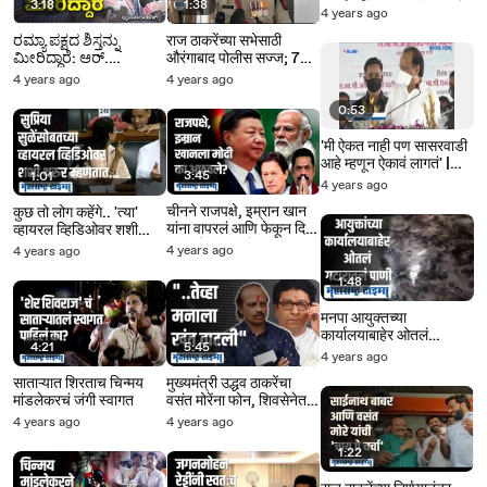
3:18
1:38
समर्थक नाव टाकून फिरायचो |
4 years ago
वसंत मोरे
ರಮ್ಯಾ ಪಕ್ಷದ ಶಿಸ್ತನ್ನು
राज ठाकरेंच्या सभेसाठी
ಮೀರಿದ್ದಾರೆ: ಆರ್.
औरंगाबाद पोलीस सज्ज; 750
ಧ್ರುವನಾರಾಯಣ್ ಕಿಡಿ!
सीसीटीव्ही कॅमेऱ्यांची व्यवस्था
4 years ago
4 years ago
0:53
'मी ऐकत नाही पण सासरवाडी
आहे म्हणून ऐकावं लागतं' |
3:45
1:01
अजित पवार
4 years ago
चीनने राजपक्षे, इम्रान खान
कुछ तो लोग कहेंगे.. 'त्या'
यांना वापरलं आणि फेकून दिलं;
व्हायरल व्हिडिओवर शशी
आता दोघांनाही मोदी
थरुर यांनी दिलं स्पष्टीकरण
4 years ago
4 years ago
आठवयतायेत
1:48
मनपा आयुक्तच्या
कार्यालयाबाहेर ओतलं
4:21
5:45
गटारातलं पाणी
4 years ago
साताऱ्यात शिरताच चिन्मय
मुख्यमंत्री उद्धव ठाकरेंचा
मांडलेकरचं जंगी स्वागत
वसंत मोरेंना फोन, शिवसेनेत
प्रवेश करणार?
4 years ago
4 years ago
1:22