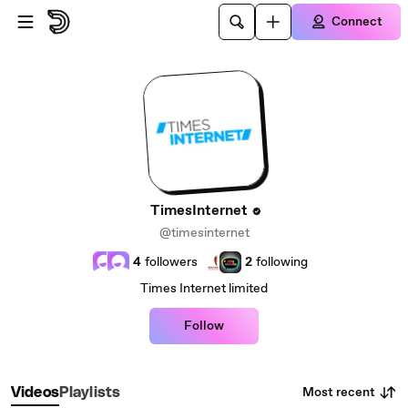
Skip to main content
Connect
TimesInternet
@timesinternet
4
followers
2
following
Times Internet limited
Follow
Most recent
Videos
Playlists