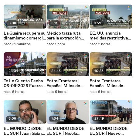
3:08
3:11
1:59
La Guaira recupera su
México traza ruta
EE. UU. anuncia
dinamismo comercial
para la extracción
medidas restrictivas
tras el doblete
responsable de gas no
contra entidades y
hace 31 minutos
hace 1 hora
hace 2 horas
sísmico
convencional
altos funcionarios
cubanos
23:04
24:45
10:23
Te Lo Cuento Fecha
Entre Fronteras |
Entre Fronteras |
06-08-2026 Fuerzas
España | Miles de
España | Miles de
policiales en
marroquíes llegan a
marroquíes llegan a
hace 5 horas
hace 5 horas
hace 5 horas
Argentina reprimen
Ceuta 06-08-2026
Ceuta 06-08-2026
marcha soberana en
el Congreso
3:05
1:34
27:49
EL MUNDO DESDE
EL MUNDO DESDE
EL MUNDO DESDE
EL SUR | Juan Gabriel
EL SUR | Nicola
EL SUR | Nuevo