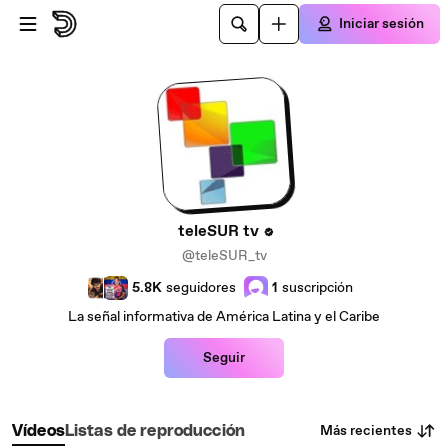
Saltar al contenido principal
Iniciar sesión
teleSUR tv
@teleSUR_tv
5.8K
seguidores
1
suscripción
La señal informativa de América Latina y el Caribe
Seguir
Más recientes
Vídeos
Listas de reproducción