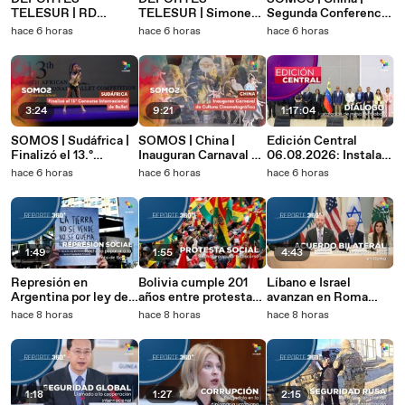
TELESUR | RD
TELESUR | Simone
Segunda Conferencia
celebra XXV Juegos
Biles encabezó
Internacional de
hace 6 horas
hace 6 horas
hace 6 horas
Centroamericanos y
reunión con Panam
Comunicación de la
estrena eSports 06-
Sports rumbo a Lima
Cultura Hongshan
08-2026
2027 06-08-2026
06-08-2026
3:24
9:21
1:17:04
SOMOS | Sudáfrica |
SOMOS | China |
Edición Central
Finalizó el 13.º
Inauguran Carnaval de
06.08.2026: Instalan
Concurso
Cultura
en Caracas diálogo
hace 6 horas
hace 6 horas
hace 6 horas
Internacional de
Cinematográfica 06-
nacional entre
Ballet 06-08-2026
08-2026
Gobierno y oposición
1:49
1:55
4:43
Represión en
Bolivia cumple 201
Líbano e Israel
Argentina por ley de
años entre protestas
avanzan en Roma
venta de tierras a
y rechazo a Rodrigo
sobre acuerdo marco
hace 8 horas
hace 8 horas
hace 8 horas
extranjeros
Paz
de paz
1:18
1:27
2:15