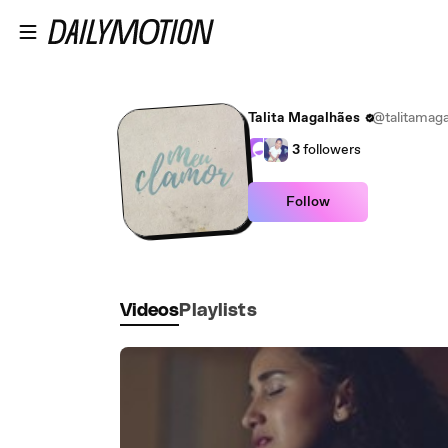
Skip to main content
Talita Magalhães
@talitamaga
3
followers
Follow
Videos
Playlists