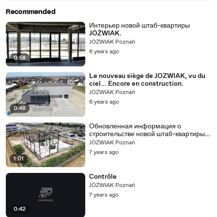
Recommended
Интерьер новой штаб-квартиры
JÓŹWIAK.
JÓŹWIAK Poznań
6 years ago
0:58
Le nouveau siège de JOZWIAK, vu du
ciel... Encore en construction.
JÓŹWIAK Poznań
6 years ago
0:48
Обновленная информация о
строительстве новой штаб-квартиры
JÓŹWIAK
JÓŹWIAK Poznań
7 years ago
1:01
Contrôle
JÓŹWIAK Poznań
7 years ago
0:42