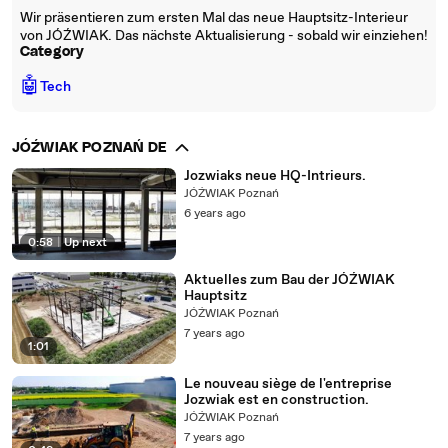
Wir präsentieren zum ersten Mal das neue Hauptsitz-Interieur
von JÓŹWIAK. Das nächste Aktualisierung - sobald wir einziehen!
Category
🤖
Tech
JÓŹWIAK POZNAŃ DE
Jozwiaks neue HQ-Intrieurs.
JÓŹWIAK Poznań
6 years ago
0:58
|
Up next
Aktuelles zum Bau der JÓŹWIAK
Hauptsitz
JÓŹWIAK Poznań
7 years ago
1:01
Le nouveau siège de l'entreprise
Jozwiak est en construction.
JÓŹWIAK Poznań
7 years ago