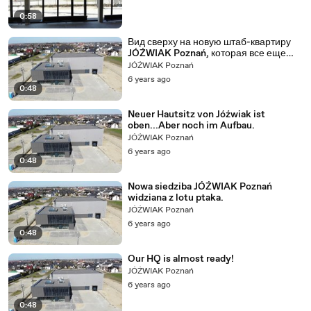
0:58
Вид сверху на новую штаб-квартиру
JÓŹWIAK Poznań, которая все еще
находится в стадии строительства.
JÓŹWIAK Poznań
6 years ago
0:48
Neuer Hautsitz von Jóźwiak ist
oben...Aber noch im Aufbau.
JÓŹWIAK Poznań
6 years ago
0:48
Nowa siedziba JÓŹWIAK Poznań
widziana z lotu ptaka.
JÓŹWIAK Poznań
6 years ago
0:48
Our HQ is almost ready!
JÓŹWIAK Poznań
6 years ago
0:48