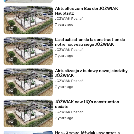
Aktuelles zum Bau der JÓŹWIAK
Hauptsitz
JÓŹWIAK Poznań
7 years ago
1:01
L'actualisation de la construction de
notre nouveau siège JÓŹWIAK
JÓŹWIAK Poznań
7 years ago
1:01
Aktualizacja z budowy nowej siedziby
JÓŹWIAK
JÓŹWIAK Poznań
7 years ago
1:01
JÓŹWIAK new HQ's construction
update
JÓŹWIAK Poznań
7 years ago
1:01
Новый офис Jóźwiak находится в