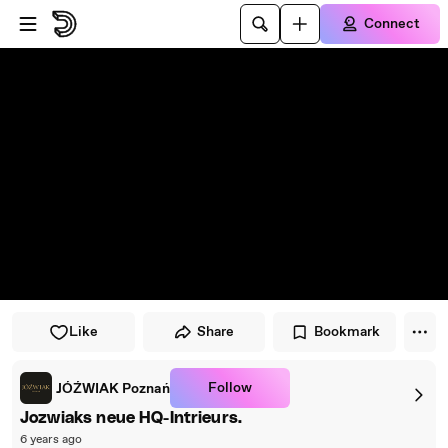
Skip to main content
Connect
Like
Share
Bookmark
Follow
JÓŹWIAK Poznań
Jozwiaks neue HQ-Intrieurs.
6 years ago