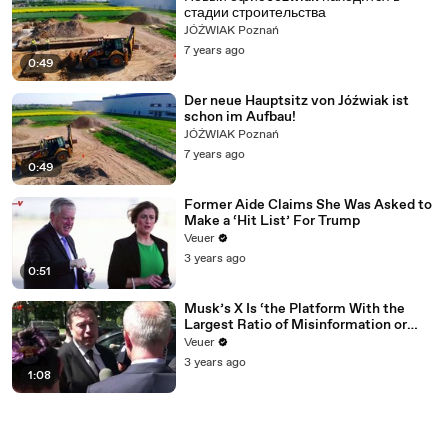
стадии строительства
JÓŹWIAK Poznań
7 years ago
0:49
Der neue Hauptsitz von Jóźwiak ist
schon im Aufbau!
JÓŹWIAK Poznań
7 years ago
0:49
Former Aide Claims She Was Asked to
Make a ‘Hit List’ For Trump
Veuer
3 years ago
0:51
Musk’s X Is ‘the Platform With the
Largest Ratio of Misinformation or
Disinformation’ Amongst All Social
Veuer
Media Platforms
3 years ago
1:08