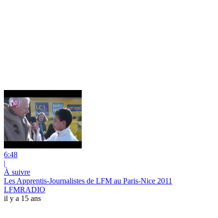
6:48
|
À suivre
Les Apprentis-Journalistes de LFM au Paris-Nice 2011
LFMRADIO
il y a 15 ans