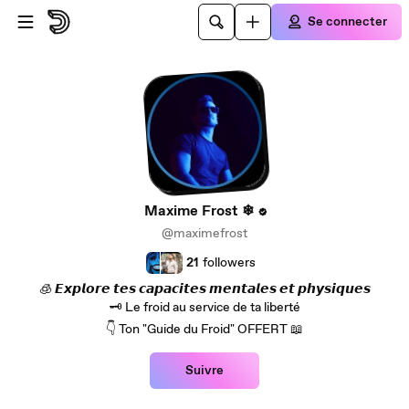
Passer au contenu principal
Se connecter
Maxime Frost ❄
@maximefrost
21
followers
🧊 𝙀𝙭𝙥𝙡𝙤𝙧𝙚 𝙩𝙚𝙨 𝙘𝙖𝙥𝙖𝙘𝙞𝙩𝙚𝙨 𝙢𝙚𝙣𝙩𝙖𝙡𝙚𝙨 𝙚𝙩 𝙥𝙝𝙮𝙨𝙞𝙦𝙪𝙚𝙨
🗝️ Le froid au service de ta liberté
👇 Ton "Guide du Froid" OFFERT 📖
Suivre