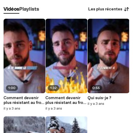
Les plus récentes
Vidéos
Playlists
1:00
1:32
0:55
Comment devenir
Comment devenir
Qui suis-je ?
plus résistant au froid
plus résistant au froid
il y a 3 ans
(2/2) ? ❄️
(1/2) ? ❄️
il y a 3 ans
il y a 3 ans